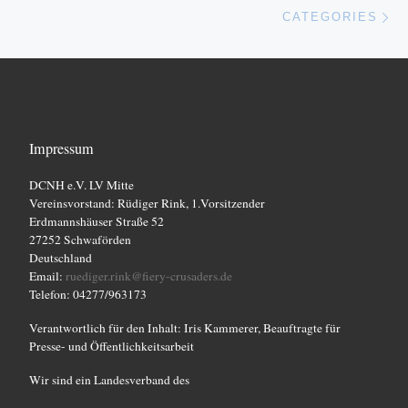
Nä
CATEGORIES
Impressum
DCNH e.V. LV Mitte
Vereinsvorstand: Rüdiger Rink, 1.Vorsitzender
Erdmannshäuser Straße 52
27252 Schwaförden
Deutschland
Email:
ruediger.rink@fiery-crusaders.de
Telefon: 04277/963173
Verantwortlich für den Inhalt: Iris Kammerer, Beauftragte für
Presse- und Öffentlichkeitsarbeit
Wir sind ein Landesverband des