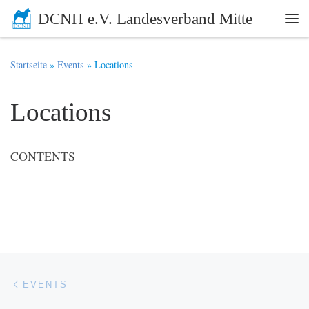
DCNH e.V. Landesverband Mitte
Zum Inhalt springen
Me
Startseite
»
Events
»
Locations
Locations
CONTENTS
Beitragsnavigation
Vorheriger Beitrag
EVENTS