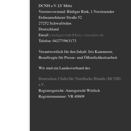
DCNH e.V. LV Mitte
Vereinsvorstand: Rüdiger Rink, 1.Vorsitzender
Erdmannshäuser Straße 52
27252 Schwaförden
Deutschland
Email:
ruediger.rink@fiery-crusaders.de
Telefon: 04277/963173
Verantwortlich für den Inhalt: Iris Kammerer,
Beauftragte für Presse- und Öffentlichkeitsarbeit
Wir sind ein Landesverband des
Deutschen Clubs für Nordische Hunde (DCNH)
e.V.
Registergericht: Amtsgericht Wittlich
Registernummer: VR 40609