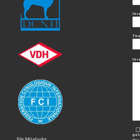
Ihr
Th
Ihr
gel
Für Mitglieder
Ver