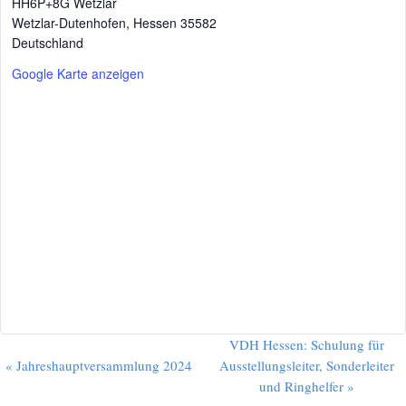
HH6P+8G Wetzlar
Wetzlar-Dutenhofen
,
Hessen
35582
Deutschland
Google Karte anzeigen
V
VDH Hessen: Schulung für
«
Jahreshauptversammlung 2024
Ausstellungsleiter, Sonderleiter
e
und Ringhelfer
»
r