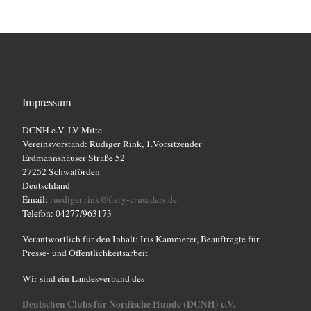
a
n
s
t
a
Impressum
l
DCNH e.V. LV Mitte
t
Vereinsvorstand: Rüdiger Rink, 1.Vorsitzender
Erdmannshäuser Straße 52
u
27252 Schwaförden
n
Deutschland
Email:
ruediger.rink@fiery-crusaders.de
g
Telefon: 04277/963173
-
Verantwortlich für den Inhalt: Iris Kammerer, Beauftragte für
N
Presse- und Öffentlichkeitsarbeit
a
Wir sind ein Landesverband des
v
Deutschen Clubs für Nordische Hunde (DCNH) e.V.
i