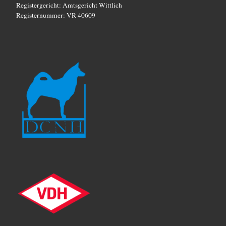
Registergericht: Amtsgericht Wittlich
g
Registernummer: VR 40609
a
t
i
o
n