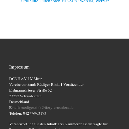
e
Grillhütte Dutenhofen
HJ32+FC Wetzlar, Wetzlar
n
,
N
a
v
i
Impressum
g
DCNH e.V. LV Mitte
Vereinsvorstand: Rüdiger Rink, 1.Vorsitzender
a
Erdmannshäuser Straße 52
27252 Schwaförden
t
Deutschland
Email:
ruediger.rink@fiery-crusaders.de
i
Telefon: 04277/963173
o
Verantwortlich für den Inhalt: Iris Kammerer, Beauftragte für