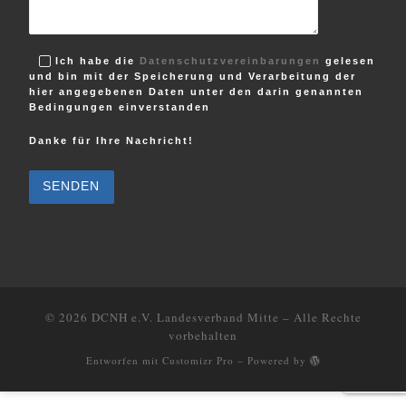
Ich habe die
Datenschutzvereinbarungen
gelesen
und bin mit der Speicherung und Verarbeitung der
hier angegebenen Daten unter den darin genannten
Bedingungen einverstanden
Danke für Ihre Nachricht!
B
i
t
t
e
l
a
s
s
e
d
i
e
© 2026
DCNH e.V. Landesverband Mitte
–
Alle Rechte
s
vorbehalten
e
s
Entworfen mit
Customizr Pro
–
Powered by
F
e
l
d