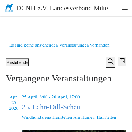
DCNH e.V. Landesverband Mitte
Zum Inhalt springen
Me
Es sind keine anstehenden Veranstaltungen vorhanden.
V
V
Anstehende
L
e
S
D
e
i
a
Vergangene Veranstaltungen
u
r
s
t
r
c
t
u
a
h
e
m
a
n
e
Apr.
25.April, 8:00
-
26.April, 17:00
w
25
ä
s
n
25. Lahn-Dill-Schau
2026
h
t
l
s
Windhundarena Hünstetten
Am Hümes, Hünstetten
e
a
n
t
l
.