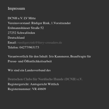
s
Impressum
t
a
DCNH e.V. LV Mitte
Vereinsvorstand: Rüdiger Rink, 1.Vorsitzender
l
Erdmannshäuser Straße 52
t
27252 Schwaförden
Deutschland
u
Email:
ruediger.rink@fiery-crusaders.de
n
Telefon: 04277/963173
g
Verantwortlich für den Inhalt: Iris Kammerer, Beauftragte für
Presse- und Öffentlichkeitsarbeit
-
N
Wir sind ein Landesverband des
a
Deutschen Clubs für Nordische Hunde (DCNH) e.V.
v
Registergericht: Amtsgericht Wittlich
Registernummer: VR 40609
i
g
a