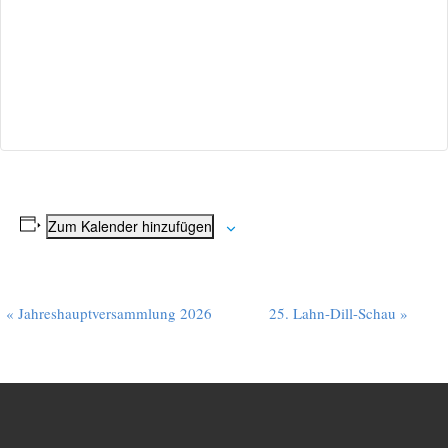
Zum Kalender hinzufügen
V
«
Jahreshauptversammlung 2026
25. Lahn-Dill-Schau
»
e
r
a
n