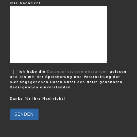
Ihre Nachricht
Ich habe die
Datenschutzvereinbarungen
gelesen
und bin mit der Speicherung und Verarbeitung der
hier angegebenen Daten unter den darin genannten
Bedingungen einverstanden
Danke für Ihre Nachricht!
B
i
t
t
e
l
a
s