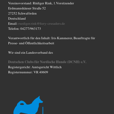
l
Vereinsvorstand: Rüdiger Rink, 1.Vorsitzender
t
Erdmannshäuser Straße 52
27252 Schwaförden
u
Deutschland
n
Email:
ruediger.rink@fiery-crusaders.de
Telefon: 04277/963173
g
Verantwortlich für den Inhalt: Iris Kammerer, Beauftragte für
-
Presse- und Öffentlichkeitsarbeit
N
Wir sind ein Landesverband des
a
v
Deutschen Clubs für Nordische Hunde (DCNH) e.V.
Registergericht: Amtsgericht Wittlich
i
Registernummer: VR 40609
g
a
t
i
o