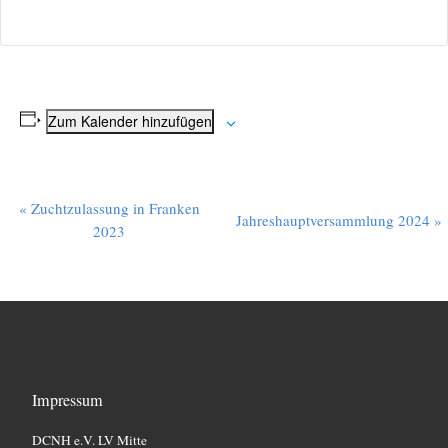
Zum Kalender hinzufügen
V
«
Zuchtzulassung in Franken
Jahreshauptversammlung 2024
»
2023
e
r
a
n
s
t
Impressum
a
DCNH e.V. LV Mitte