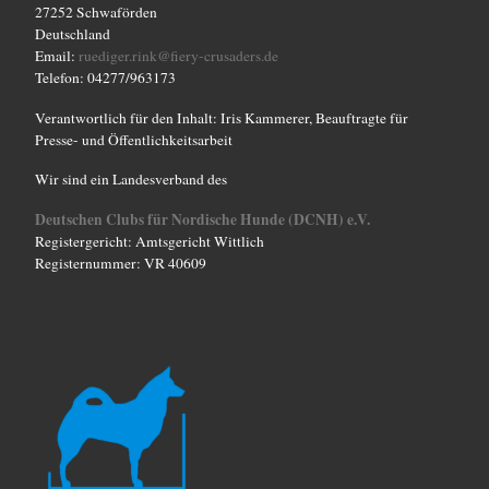
27252 Schwaförden
u
Deutschland
n
Email:
ruediger.rink@fiery-crusaders.de
Telefon: 04277/963173
g
Verantwortlich für den Inhalt: Iris Kammerer, Beauftragte für
-
Presse- und Öffentlichkeitsarbeit
N
Wir sind ein Landesverband des
a
v
Deutschen Clubs für Nordische Hunde (DCNH) e.V.
Registergericht: Amtsgericht Wittlich
i
Registernummer: VR 40609
g
a
t
i
o
n