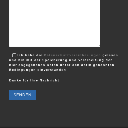
Ich habe die
Datenschutzvereinbarungen
gelesen
und bin mit der Speicherung und Verarbeitung der
hier angegebenen Daten unter den darin genannten
Bedingungen einverstanden
Danke für Ihre Nachricht!
B
i
t
t
e
l
a
s
s
e
d