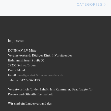
Nä
CATEGORIES
Impressum
DCNH e.V. LV Mitte
Vereinsvorstand: Rüdiger Rink, 1.Vorsitzender
Erdmannshäuser Straße 52
27252 Schwaförden
Deutschland
Email:
ruediger.rink@fiery-crusaders.de
Telefon: 04277/963173
Verantwortlich für den Inhalt: Iris Kammerer, Beauftragte für
Presse- und Öffentlichkeitsarbeit
Wir sind ein Landesverband des