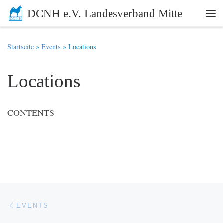
DCNH e.V. Landesverband Mitte
Zum Inhalt springen
Me
Startseite
»
Events
»
Locations
Locations
CONTENTS
Beitragsnavigation
Vorheriger Beitrag
EVENTS