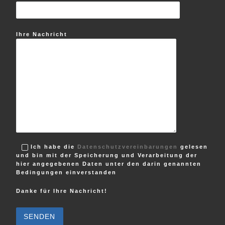
Ihre Nachricht
Ich habe die
Datenschutzvereinbarungen
gelesen
und bin mit der Speicherung und Verarbeitung der
hier angegebenen Daten unter den darin genannten
Bedingungen einverstanden
Danke für Ihre Nachricht!
B
i
t
t