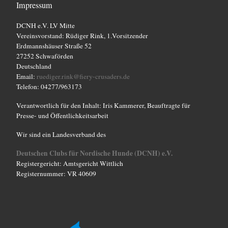
t
Impressum
e
DCNH e.V. LV Mitte
Vereinsvorstand: Rüdiger Rink, 1.Vorsitzender
n
Erdmannshäuser Straße 52
27252 Schwaförden
,
Deutschland
Email:
ruediger.rink@fiery-crusaders.de
N
Telefon: 04277/963173
a
Verantwortlich für den Inhalt: Iris Kammerer, Beauftragte für
Presse- und Öffentlichkeitsarbeit
v
Wir sind ein Landesverband des
i
Deutschen Clubs für Nordische Hunde (DCNH) e.V.
g
Registergericht: Amtsgericht Wittlich
Registernummer: VR 40609
a
t
i