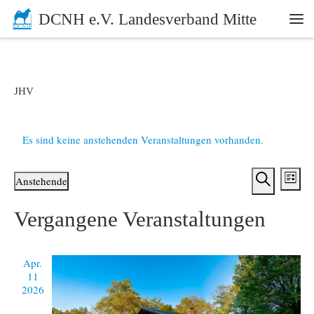
DCNH e.V. Landesverband Mitte
Zum Inhalt springen
Me
JHV
Es sind keine anstehenden Veranstaltungen vorhanden.
V
V
Anstehende
L
e
S
D
e
i
a
Vergangene Veranstaltungen
u
r
s
t
r
c
t
u
a
h
e
m
a
n
e
Apr.
w
11
ä
s
n
2026
h
t
l
s