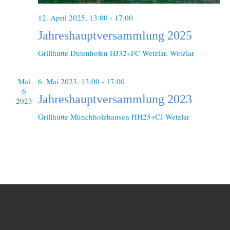
c
-
12. April 2025, 13:00
-
17:00
h
N
Jahreshauptversammlung 2025
a
e
Grillhütte Dutenhofen
HJ32+FC Wetzlar, Wetzlar
v
u
i
n
Mai
6. Mai 2023, 13:00
-
17:00
g
6
d
Jahreshauptversammlung 2023
a
2023
t
A
Grillhütte Münchholzhausen
HH25+CJ Wetzlar
i
n
o
s
n
i
c
h