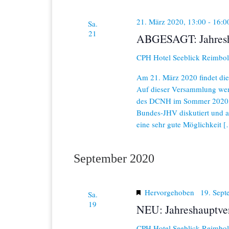
c
S
h
21. März 2020, 13:00
-
16:0
Sa.
e
u
21
n
ABGESAGT: Jahresh
a
c
c
CPH Hotel Seeblick
Reimbol
h
h
V
Am 21. März 2020 findet di
e
e
Auf dieser Versammlung wer
r
des DCNH im Sommer 2020 g
a
u
Bundes-JHV diskutiert und ab
n
s
eine sehr gute Möglichkeit 
n
t
a
d
l
September 2020
t
A
u
n
n
g
Hervorgehoben
19. Sept
Sa.
e
19
s
NEU: Jahreshauptv
n
S
i
CPH Hotel Seeblick
Reimbol
c