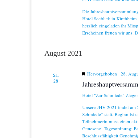
h
c
Die Jahreshauptversammlung
l
ü
Hotel Seeblick in Kirchheim (
h
s
herzlich eingeladen ihr Mit
s
t
Erscheinen freuen wir uns. 
e
l
e
w
August 2021
o
n
r
t
,
.
Hervorgehoben
28. Augu
Sa.
N
28
Jahreshauptversamm
a
Hotel "Zur Schmiede"
Ziegen
v
Unsere JHV 2021 findet am 2
i
Schmiede“ statt. Beginn ist
Teilnehmerin muss einen akt
g
Genesene! Tagesordnung: Be
Beschlussfähigkeit Genehmi