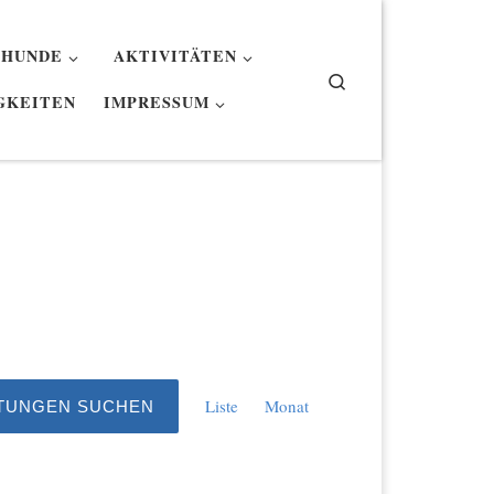
 HUNDE
AKTIVITÄTEN
Search
GKEITEN
IMPRESSUM
V
Liste
Monat
TUNGEN SUCHEN
e
r
a