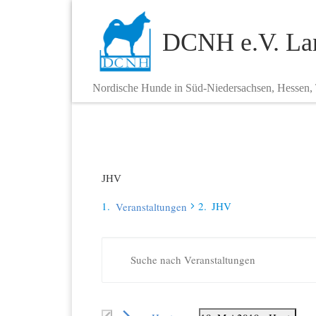
Zum Inhalt springen
DCNH e.V. Lan
Nordische Hunde in Süd-Niedersachsen, Hessen,
JHV
JHV
Veranstaltungen
V
Veranstaltungen
B
i
e
t
t
r
e