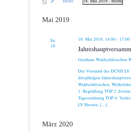
Heute
18. Mai 2019
 - 
Heute
S
a
c
D
h
a
n
l
Mai 2019
t
ü
u
s
s
m
s
w
t
18. Mai 2019, 14:00
-
17:00
Sa.
e
ä
18
l
h
Jahreshauptversamm
a
w
l
o
e
l
Gasthaus Waldschlösschen
W
r
n
t
.
t
Der Vorstand des DCNH LV Mit
e
diesjährigen Jahreshauptve
i
u
Waldschlösschen, Welleröde
n
g
1: Begrüßung TOP 2: Festst
n
e
Tagesordnung TOP 4: Verles
b
g
LV Hessen, […]
e
n
e
.
März 2020
S
n
u