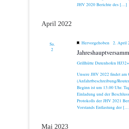
a
JHV 2020 Berichte des […]
t
i
April 2022
o
Hervorgehoben
2. April
n
Sa.
2
Jahreshauptversamm
Grillhütte Dutenhofen
HJ32+F
Unsere JHV 2022 findet am 0
(Anfahrtbeschreibung/Routenp
Beginn ist um 13.00 Uhr. T
Einladung und der Beschlu
Protokolls der JHV 2021 Beri
Vorstands Entlastung der […
Mai 2023