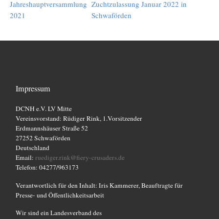
Jahreshauptversammlung
Zuchtzulassung Januar 2022 in
2021
Schwaförden
Impressum
DCNH e.V. LV Mitte
Vereinsvorstand: Rüdiger Rink, 1.Vorsitzender
Erdmannshäuser Straße 52
27252 Schwaförden
Deutschland
Email:
ruediger.rink@fiery-crusaders.de
Telefon: 04277/963173
Verantwortlich für den Inhalt: Iris Kammerer, Beauftragte für
Presse- und Öffentlichkeitsarbeit
Wir sind ein Landesverband des