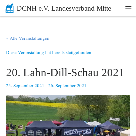
DCNH e.V. Landesverband Mitte
Zum Inhalt springen
Me
« Alle Veranstaltungen
Diese Veranstaltung hat bereits stattgefunden.
20. Lahn-Dill-Schau 2021
25. September 2021
-
26. September 2021