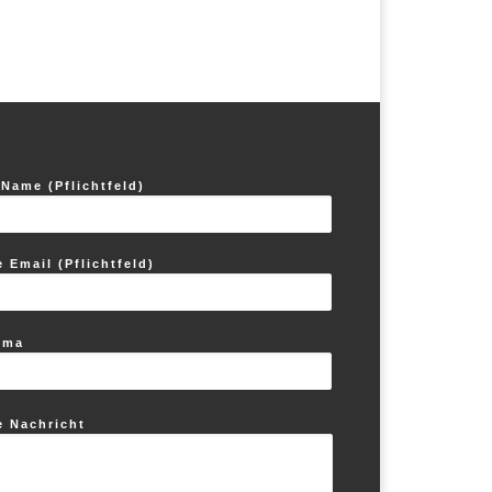
n
n
,
,
 Name (Pflichtfeld)
e Email (Pflichtfeld)
ema
e Nachricht