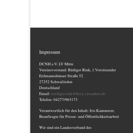
a
n
n
t
,
,
i
o
n
Impressum
DCNH e.V. LV Mitte
Vereinsvorstand: Rüdiger Rink, 1.Vorsitzender
Erdmannshäuser Straße 52
27252 Schwaförden
Deutschland
Email:
ruediger.rink@fiery-crusaders.de
Telefon: 04277/963173
Verantwortlich für den Inhalt: Iris Kammerer,
Beauftragte für Presse- und Öffentlichkeitsarbeit
Wir sind ein Landesverband des