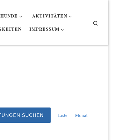
 HUNDE
AKTIVITÄTEN
Search
GKEITEN
IMPRESSUM
V
Liste
Monat
TUNGEN SUCHEN
e
r
a