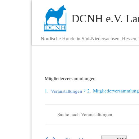
Zum Inhalt springen
DCNH e.V. Lan
Nordische Hunde in Süd-Niedersachsen, Hessen,
Mitgliederversammlungen
Mitgliederversammlun
Veranstaltungen
V
Veranstaltungen
B
i
e
t
t
r
e