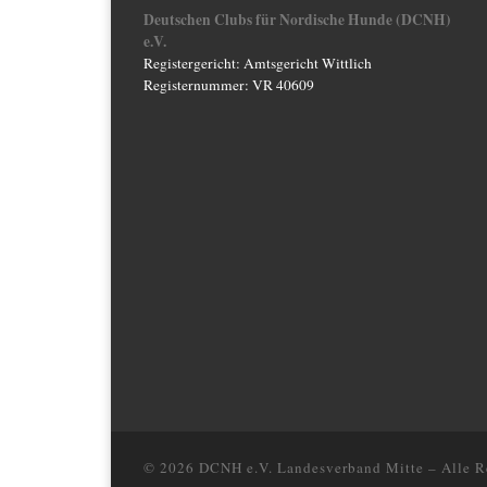
Deutschen Clubs für Nordische Hunde (DCNH)
e.V.
Registergericht: Amtsgericht Wittlich
Registernummer: VR 40609
© 2026
DCNH e.V. Landesverband Mitte
–
Alle R