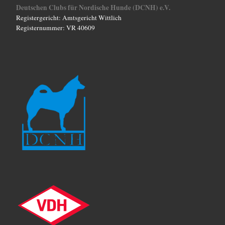
c
Deutschen Clubs für Nordische Hunde (DCNH) e.V.
Registergericht: Amtsgericht Wittlich
h
Registernummer: VR 40609
t
e
n
,
N
a
v
i
g
a