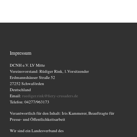
a
n
n
n
n
n
n
n
e
u
n
n
c
-
s
h
N
t
a
e
a
Impressum
v
u
l
i
DCNH e.V. LV Mitte
n
g
Vereinsvorstand: Rüdiger Rink, 1.Vorsitzender
t
Erdmannshäuser Straße 52
d
a
27252 Schwaförden
u
t
Deutschland
A
n
Email:
ruediger.rink@fiery-crusaders.de
i
Telefon: 04277/963173
n
g
o
Verantwortlich für den Inhalt: Iris Kammerer, Beauftragte für
s
n
e
Presse- und Öffentlichkeitsarbeit
i
n
Wir sind ein Landesverband des