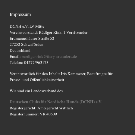
t
a
e
a
Impressum
v
u
l
i
DCNH e.V. LV Mitte
n
Vereinsvorstand: Rüdiger Rink, 1.Vorsitzender
g
t
Erdmannshäuser Straße 52
d
a
27252 Schwaförden
u
Deutschland
t
A
Email:
ruediger.rink@fiery-crusaders.de
n
i
Telefon: 04277/963173
n
g
o
Verantwortlich für den Inhalt: Iris Kammerer, Beauftragte für
s
n
Presse- und Öffentlichkeitsarbeit
e
i
Wir sind ein Landesverband des
n
c
Deutschen Clubs für Nordische Hunde (DCNH) e.V.
Registergericht: Amtsgericht Wittlich
h
Registernummer: VR 40609
t