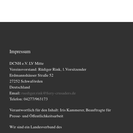
a
n
n
n
n
n
n
n
e
u
n
n
c
-
s
h
N
t
a
e
a
Impressum
v
u
l
i
DCNH e.V. LV Mitte
n
g
Vereinsvorstand: Rüdiger Rink, 1.Vorsitzender
t
Erdmannshäuser Straße 52
d
a
27252 Schwaförden
u
t
Deutschland
A
n
Email:
ruediger.rink@fiery-crusaders.de
i
Telefon: 04277/963173
n
g
o
Verantwortlich für den Inhalt: Iris Kammerer, Beauftragte für
s
n
e
Presse- und Öffentlichkeitsarbeit
i
n
Wir sind ein Landesverband des