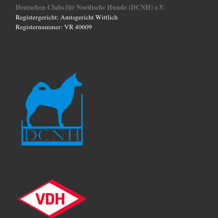
c
Deutschen Clubs für Nordische Hunde (DCNH) e.V.
Registergericht: Amtsgericht Wittlich
h
Registernummer: VR 40609
t
e
n
,
N
a
v
i
g
a