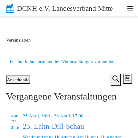
DCNH e.V. Landesverband Mitte
Zum Inhalt springen
Me
Vereinsleben
Es sind keine anstehenden Veranstaltungen vorhanden.
V
V
Anstehende
L
e
S
D
e
i
a
Vergangene Veranstaltungen
u
r
s
t
r
c
t
u
a
h
e
m
a
n
e
Apr.
25.April, 8:00
-
26.April, 17:00
w
25
ä
s
n
25. Lahn-Dill-Schau
2026
h
t
l
s
Windhundarena Hünstetten
Am Hümes, Hünstetten