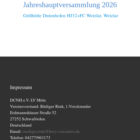
t
Jahreshauptversammlung 2026
e
Grillhütte Dutenhofen
HJ32+FC Wetzlar, Wetzlar
n
,
N
a
v
i
Impressum
g
DCNH e.V. LV Mitte
Vereinsvorstand: Rüdiger Rink, 1.Vorsitzender
a
Erdmannshäuser Straße 52
27252 Schwaförden
t
Deutschland
Email:
ruediger.rink@fiery-crusaders.de
i
Telefon: 04277/963173