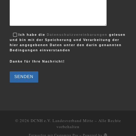
Ich habe die
Datenschutzvereinbarungen
gelesen
und bin mit der Speicherung und Verarbeitung der
hier angegebenen Daten unter den darin genannten
Bedingungen einverstanden
Danke für Ihre Nachricht!
B
i
t
t
e
l
a
s
s
e
d
i
e
© 2026
DCNH e.V. Landesverband Mitte
–
Alle Rechte
s
vorbehalten
e
s
Entworfen mit
Customizr Pro
–
Powered by
F