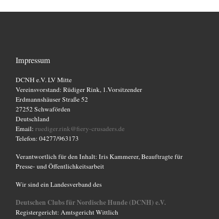
Impressum
DCNH e.V. LV Mitte
Vereinsvorstand: Rüdiger Rink, 1.Vorsitzender
Erdmannshäuser Straße 52
27252 Schwaförden
Deutschland
Email:
ruediger.rink@fiery-crusaders.de
Telefon: 04277/963173
Verantwortlich für den Inhalt: Iris Kammerer, Beauftragte für
Presse- und Öffentlichkeitsarbeit
Wir sind ein Landesverband des
Deutschen Clubs für Nordische Hunde (DCNH) e.V.
Registergericht: Amtsgericht Wittlich