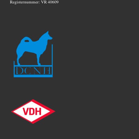
Registernummer: VR 40609