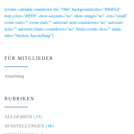
[events-calendar-countdown id="1966" backgroundcolor="#4685cd"
font-color="#ffffff" show-seconds="no" show-image="no" size="small"
event-start="" event-end="" autostart-next-countdown="no" autostart-
text="" autostart-future-countdown="no" future-events-list="" main-
title="Nächste Ausstellung"]
FÜR MITGLIEDER
Anmeldung
RUBRIKEN
ALLGEMEIN
(33)
AUSSTELLUNGEN
(48)