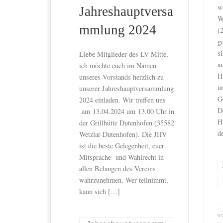
w
Jahreshauptversa
W
mmlung 2024
(2
g
s
Liebe Mitglieder des LV Mitte,
a
ich möchte euch im Namen
H
unseres Vorstands herzlich zu
un
unserer Jahreshauptversammlung
G
2024 einladen. Wir treffen uns
D
am 13.04.2024 um 13.00 Uhr in
H
der Grillhütte Dutenhofen (35582
d
Wetzlar-Dutenhofen). Die JHV
ist die beste Gelegenheit, euer
Mitsprache- und Wahlrecht in
allen Belangen des Vereins
wahrzunehmen. Wer teilnimmt,
kann sich […]
v