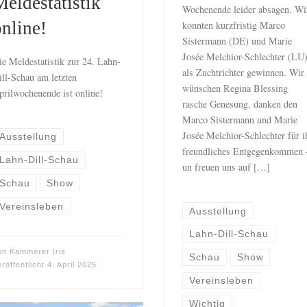
Meldestatistik
Wochenende leider absagen. Wi
online!
konnten kurzfristig Marco
Sistermann (DE) und Marie
Josée Melchior-Schlechter (LU
ie Meldestatistik zur 24. Lahn-
als Zuchtrichter gewinnen. Wir
ill-Schau am letzten
wünschen Regina Blessing
prilwochenende ist online!
rasche Genesung, danken den
Marco Sistermann und Marie
Josée Melchior-Schlechter für i
Ausstellung
freundliches Entgegenkommen 
Lahn-Dill-Schau
un freuen uns auf […]
Schau
Show
Vereinsleben
Ausstellung
Lahn-Dill-Schau
on
Kammerer Iris
Schau
Show
eröffentlicht
4. April 2025
Vereinsleben
Wichtig