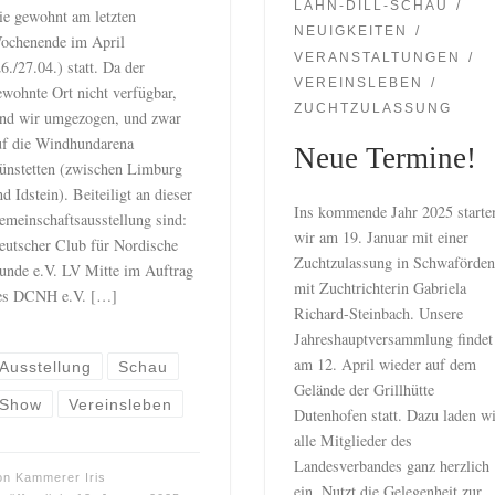
LAHN-DILL-SCHAU
ie gewohnt am letzten
NEUIGKEITEN
ochenende im April
VERANSTALTUNGEN
6./27.04.) statt. Da der
VEREINSLEBEN
ewohnte Ort nicht verfügbar,
ZUCHTZULASSUNG
ind wir umgezogen, und zwar
uf die Windhundarena
Neue Termine!
ünstetten (zwischen Limburg
d Idstein). Beiteiligt an dieser
Ins kommende Jahr 2025 starte
emeinschaftsausstellung sind:
wir am 19. Januar mit einer
eutscher Club für Nordische
Zuchtzulassung in Schwaförde
unde e.V. LV Mitte im Auftrag
mit Zuchtrichterin Gabriela
es DCNH e.V. […]
Richard-Steinbach. Unsere
Jahreshauptversammlung findet
am 12. April wieder auf dem
Ausstellung
Schau
Gelände der Grillhütte
Show
Vereinsleben
Dutenhofen statt. Dazu laden w
alle Mitglieder des
Landesverbandes ganz herzlich
on
Kammerer Iris
ein. Nutzt die Gelegenheit zur