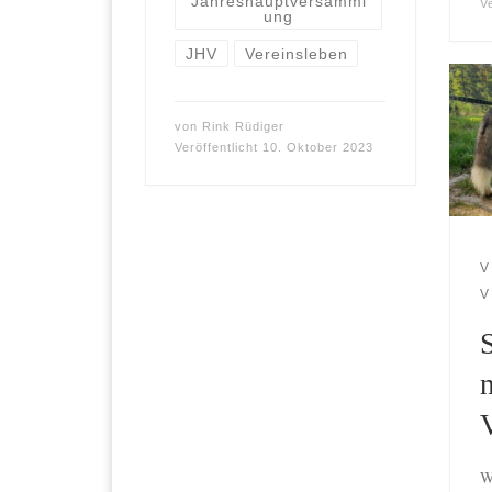
Jahreshauptversamml
V
ung
JHV
Vereinsleben
von
Rink Rüdiger
Veröffentlicht
10. Oktober 2023
V
V
W