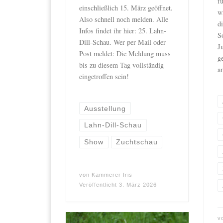
f
einschließlich 15. März geöffnet.
w
Also schnell noch melden. Alle
d
Infos findet ihr hier: 25. Lahn-
S
Dill-Schau. Wer per Mail oder
J
Post meldet: Die Meldung muss
g
bis zu diesem Tag vollständig
a
eingetroffen sein!
Ausstellung
Lahn-Dill-Schau
Show
Zuchtschau
von
Kammerer Iris
Veröffentlicht
3. März 2026
v