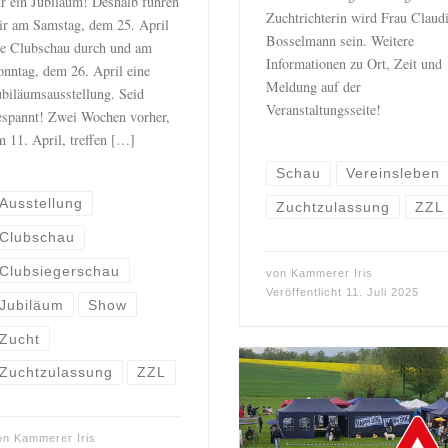
ür ein Jubiläum! Deshalb führen
Zuchtrichterin wird Frau Claud
ir am Samstag, dem 25. April
Bosselmann sein. Weitere
ie Clubschau durch und am
Informationen zu Ort, Zeit und
onntag, dem 26. April eine
Meldung auf der
ubiläumsausstellung. Seid
Veranstaltungsseite!
espannt! Zwei Wochen vorher,
m 11. April, treffen […]
Schau
Vereinsleben
Ausstellung
Zuchtzulassung
ZZL
Clubschau
Clubsiegerschau
von
Kammerer Iris
Veröffentlicht
11. Juli 2025
Jubiläum
Show
Zucht
Zuchtzulassung
ZZL
on
Kammerer Iris