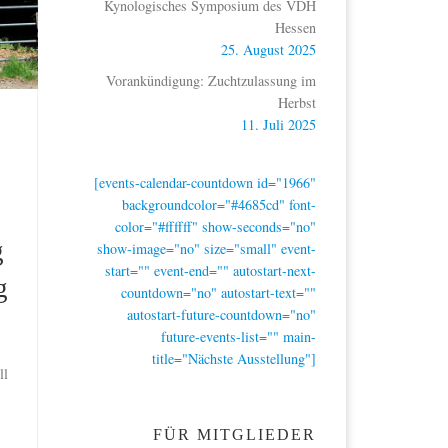
Kynologisches Symposium des VDH
Hessen
25. August 2025
Vorankündigung: Zuchtzulassung im
Herbst
11. Juli 2025
[events-calendar-countdown id="1966"
backgroundcolor="#4685cd" font-
color="#ffffff" show-seconds="no"
g
show-image="no" size="small" event-
start="" event-end="" autostart-next-
g
countdown="no" autostart-text=""
autostart-future-countdown="no"
future-events-list="" main-
title="Nächste Ausstellung"]
ll
FÜR MITGLIEDER