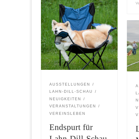
V
AUSSTELLUNGEN
A
LAHN-DILL-SCHAU
L
NEUIGKEITEN
N
VERANSTALTUNGEN
V
VEREINSLEBEN
V
Endspurt für
Lahn-Dill-Schau