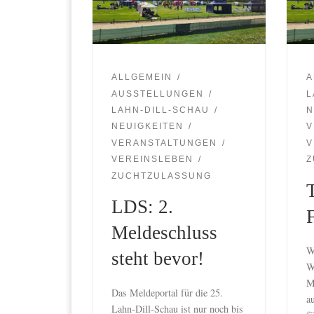
ALLGEMEIN
A
AUSSTELLUNGEN
L
LAHN-DILL-SCHAU
N
NEUIGKEITEN
V
VERANSTALTUNGEN
V
VEREINSLEBEN
Z
ZUCHTZULASSUNG
LDS: 2.
Meldeschluss
W
steht bevor!
W
M
Das Meldeportal für die 25.
a
Lahn-Dill-Schau ist nur noch bis