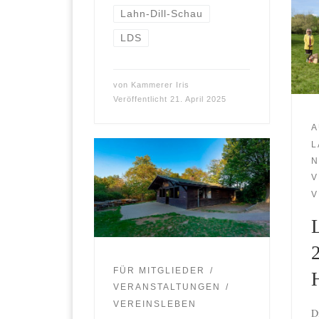
Lahn-Dill-Schau
LDS
von
Kammerer Iris
Veröffentlicht
21. April 2025
A
L
N
V
V
FÜR MITGLIEDER
VERANSTALTUNGEN
VEREINSLEBEN
D