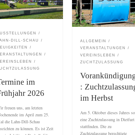
USSTELLUNGEN
AHN-DILL-SCHAU
ALLGEMEIN
EUIGKEITEN
VERANSTALTUNGEN
ERANSTALTUNGEN
VEREINSLEBEN
EREINSLEBEN
ZUCHTZULASSUNG
UCHTZULASSUNG
Vorankündigun
Termine im
: Zuchtzulassun
Frühjahr 2026
im Herbst
ir freuen uns, am letzten
Am 5. Oktober dieses Jahres so
ochenende im April zum 25.
eine Zuchtzulassung in Dietfurt
al die Lahn-Dill-Schau
stattfinden. Die zu
usrichten zu können. Es ist Zeit
Zuchtzulassung berechtigte