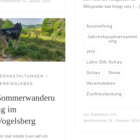
eröffentlicht
13. Januar 2025
Mitsprache und bringt eure […
Ausstellung
Jahreshauptversamml
ung
JHV
Lahn-Dill-Schau
Schau
Show
ERANSTALTUNGEN
Vereinsleben
EREINSLEBEN
Zuchtzulassung
Sommerwanderu
ng im
von
Kammerer Iris
Vogelsberg
Veröffentlicht
18. Oktober 2024
er mal wieder Lust auf ein