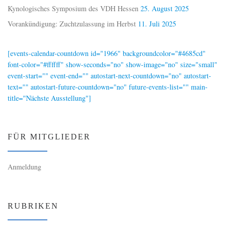
Kynologisches Symposium des VDH Hessen
25. August 2025
Vorankündigung: Zuchtzulassung im Herbst
11. Juli 2025
[events-calendar-countdown id="1966" backgroundcolor="#4685cd"
font-color="#ffffff" show-seconds="no" show-image="no" size="small"
event-start="" event-end="" autostart-next-countdown="no" autostart-
text="" autostart-future-countdown="no" future-events-list="" main-
title="Nächste Ausstellung"]
FÜR MITGLIEDER
Anmeldung
RUBRIKEN