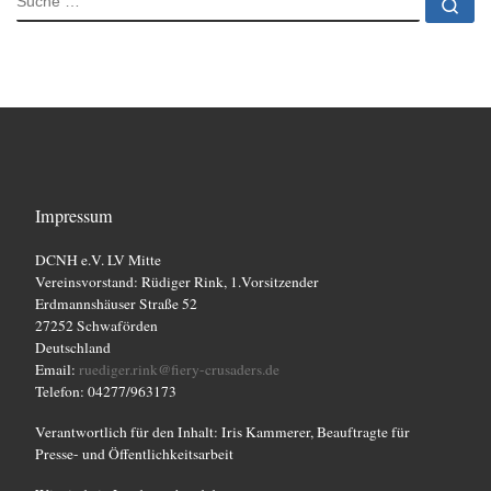
Su
Impressum
DCNH e.V. LV Mitte
Vereinsvorstand: Rüdiger Rink, 1.Vorsitzender
Erdmannshäuser Straße 52
27252 Schwaförden
Deutschland
Email:
ruediger.rink@fiery-crusaders.de
Telefon: 04277/963173
Verantwortlich für den Inhalt: Iris Kammerer, Beauftragte für
Presse- und Öffentlichkeitsarbeit