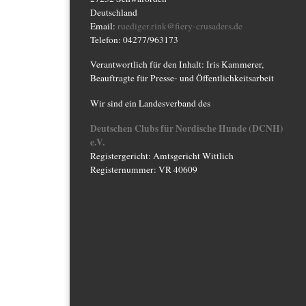
Deutschland
Email:
ruediger.rink@fiery-crusaders.de
Telefon: 04277/963173
Verantwortlich für den Inhalt: Iris Kammerer,
Beauftragte für Presse- und Öffentlichkeitsarbeit
Wir sind ein Landesverband des
Deutschen Clubs für Nordische Hunde (DCNH)
e.V.
Registergericht: Amtsgericht Wittlich
Registernummer: VR 40609