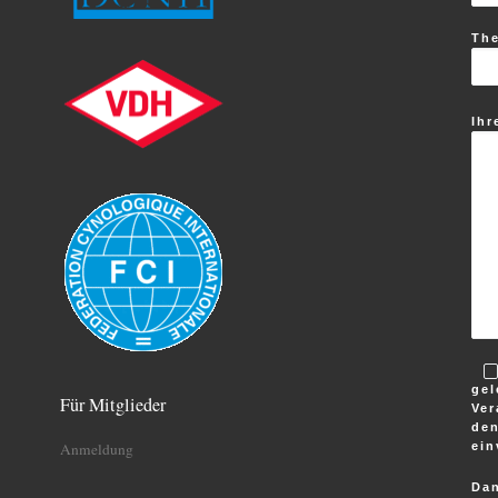
Th
Ihr
gel
Für Mitglieder
Ver
den
ein
Anmeldung
Dan