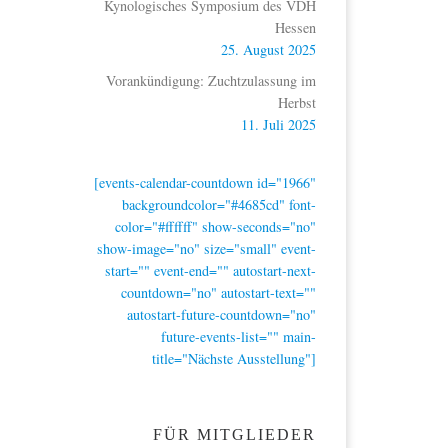
Kynologisches Symposium des VDH
Hessen
25. August 2025
Vorankündigung: Zuchtzulassung im
Herbst
11. Juli 2025
[events-calendar-countdown id="1966"
backgroundcolor="#4685cd" font-
color="#ffffff" show-seconds="no"
show-image="no" size="small" event-
start="" event-end="" autostart-next-
countdown="no" autostart-text=""
autostart-future-countdown="no"
future-events-list="" main-
title="Nächste Ausstellung"]
FÜR MITGLIEDER