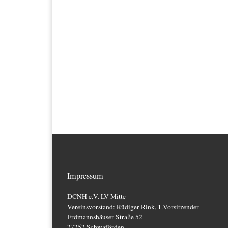
Impressum
DCNH e.V. LV Mitte
Vereinsvorstand: Rüdiger Rink, 1.Vorsitzender
Erdmannshäuser Straße 52
27252 Schwaförden