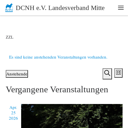
DCNH e.V. Landesverband Mitte
Zum Inhalt springen
Me
ZZL
Es sind keine anstehenden Veranstaltungen vorhanden.
V
V
Anstehende
L
e
S
D
e
i
a
Vergangene Veranstaltungen
u
r
s
t
r
c
t
u
a
h
e
m
a
n
e
Apr.
w
25
ä
s
n
2026
h
t
l
s