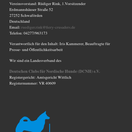
Vereinsvorstand: Rüdiger Rink, 1.Vorsitzender
o
Erdmannshäuser Straße 52
27252 Schwaförden
n
Deutschland
Email:
ruediger.rink@fiery-crusaders.de
Telefon: 04277/963173
Verantwortlich für den Inhalt: Iris Kammerer, Beauftragte für
Presse- und Öffentlichkeitsarbeit
Wir sind ein Landesverband des
Deutschen Clubs für Nordische Hunde (DCNH) e.V.
Registergericht: Amtsgericht Wittlich
Registernummer: VR 40609