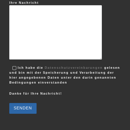
Ihre Nachricht
Ich habe die
Datenschutzvereinbarungen
gelesen
und bin mit der Speicherung und Verarbeitung der
hier angegebenen Daten unter den darin genannten
Bedingungen einverstanden
Danke für Ihre Nachricht!
B
i
t
t
e
l
a
s