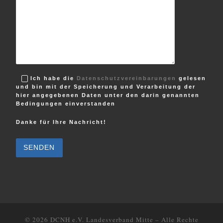
Ich habe die
Datenschutzvereinbarungen
gelesen
und bin mit der Speicherung und Verarbeitung der
hier angegebenen Daten unter den darin genannten
Bedingungen einverstanden
Danke für Ihre Nachricht!
B
i
t
t
e
l
a
s
s
e
d
i
e
© 2026
DCNH e.V. Landesverband Mitte
–
Alle Rechte
s