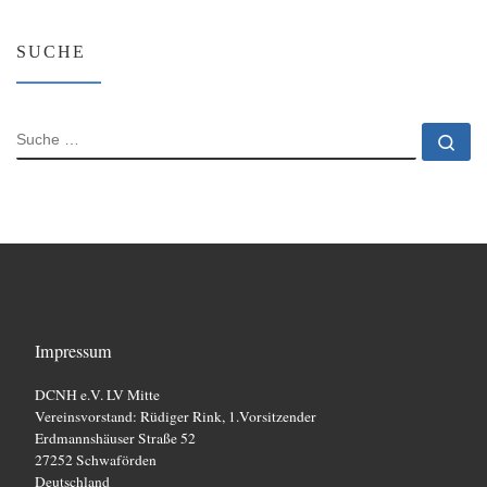
SUCHE
SUCHE
Su
Impressum
DCNH e.V. LV Mitte
Vereinsvorstand: Rüdiger Rink, 1.Vorsitzender
Erdmannshäuser Straße 52
27252 Schwaförden
Deutschland