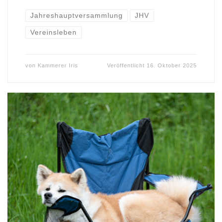
Jahreshauptversammlung
JHV
Vereinsleben
von
Kammerer Iris
Veröffentlicht
16. Oktober 2025