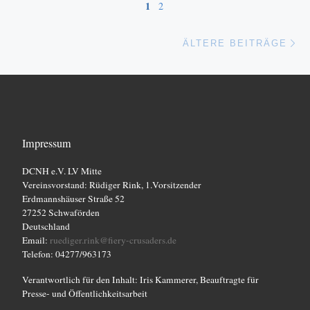
1
2
Äl
ÄLTERE BEITRÄGE
Impressum
DCNH e.V. LV Mitte
Vereinsvorstand: Rüdiger Rink, 1.Vorsitzender
Erdmannshäuser Straße 52
27252 Schwaförden
Deutschland
Email:
ruediger.rink@fiery-crusaders.de
Telefon: 04277/963173
Verantwortlich für den Inhalt: Iris Kammerer, Beauftragte für
Presse- und Öffentlichkeitsarbeit