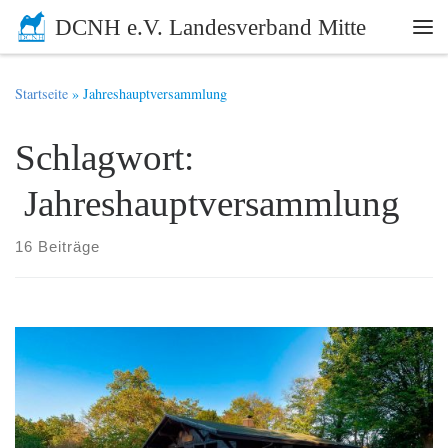
DCNH e.V. Landesverband Mitte
Zum Inhalt springen
Me
Startseite
»
Jahreshauptversammlung
Schlagwort:
Jahreshauptversammlung
16 Beiträge