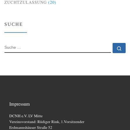
ZUCHTZULASSUNG
(20)
SUCHE
SUCHE
Su
Impressum
DCNH e.V. LV Mitte
Vereinsvorstand: Rüdiger Rink, 1.Vorsitzender
Erdmannshäuser Straße 52