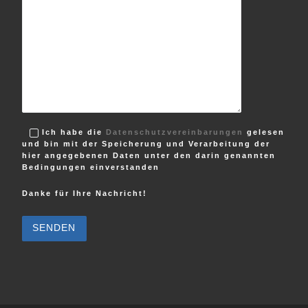
Ich habe die
Datenschutzvereinbarungen
gelesen
und bin mit der Speicherung und Verarbeitung der
hier angegebenen Daten unter den darin genannten
Bedingungen einverstanden
Danke für Ihre Nachricht!
B
i
t
t
e
l
a
s
s
e
d