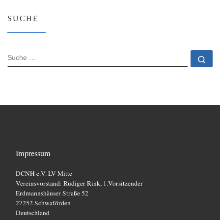
SUCHE
SUCHE
Su
Impressum
DCNH e.V. LV Mitte
Vereinsvorstand: Rüdiger Rink, 1.Vorsitzender
Erdmannshäuser Straße 52
27252 Schwaförden
Deutschland