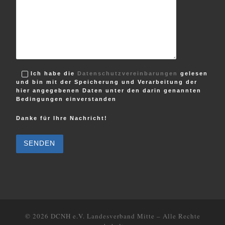
Ich habe die
Datenschutzvereinbarungen
gelesen
und bin mit der Speicherung und Verarbeitung der
hier angegebenen Daten unter den darin genannten
Bedingungen einverstanden
Danke für Ihre Nachricht!
B
i
t
t
e
l
a
s
s
e
d
i
e
© 2026
DCNH e.V. Landesverband Mitte
–
Alle Rechte
s
e