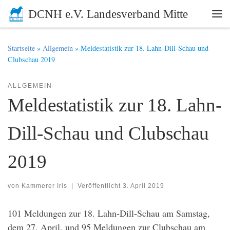
DCNH e.V. Landesverband Mitte
Zum Inhalt springen
Me
Startseite
»
Allgemein
»
Meldestatistik zur 18. Lahn-Dill-Schau und
Clubschau 2019
ALLGEMEIN
Meldestatistik zur 18. Lahn-
Dill-Schau und Clubschau
2019
von
Kammerer Iris
|
Veröffentlicht
3. April 2019
101 Meldungen zur 18. Lahn-Dill-Schau am Samstag,
dem 27. April, und 95 Meldungen zur Clubschau am