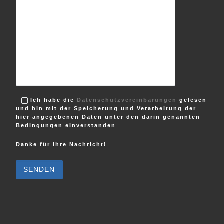
Ich habe die
Datenschutzvereinbarungen
gelesen
und bin mit der Speicherung und Verarbeitung der
hier angegebenen Daten unter den darin genannten
Bedingungen einverstanden
Danke für Ihre Nachricht!
B
i
t
t
e
l
a
s
s
e
d