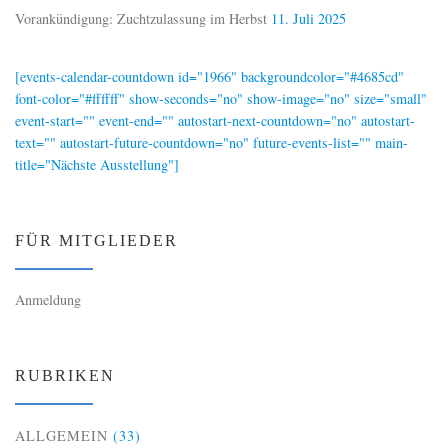
Vorankündigung: Zuchtzulassung im Herbst
11. Juli 2025
[events-calendar-countdown id="1966" backgroundcolor="#4685cd"
font-color="#ffffff" show-seconds="no" show-image="no" size="small"
event-start="" event-end="" autostart-next-countdown="no" autostart-
text="" autostart-future-countdown="no" future-events-list="" main-
title="Nächste Ausstellung"]
FÜR MITGLIEDER
Anmeldung
RUBRIKEN
ALLGEMEIN
(33)