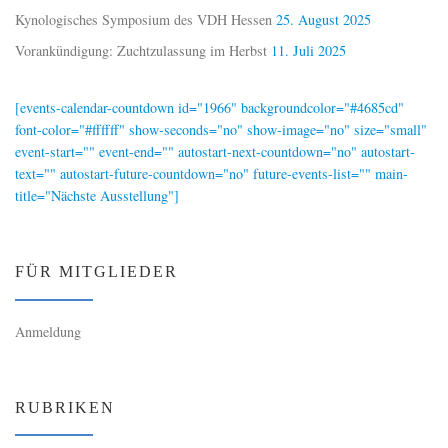
Kynologisches Symposium des VDH Hessen
25. August 2025
Vorankündigung: Zuchtzulassung im Herbst
11. Juli 2025
[events-calendar-countdown id="1966" backgroundcolor="#4685cd"
font-color="#ffffff" show-seconds="no" show-image="no" size="small"
event-start="" event-end="" autostart-next-countdown="no" autostart-
text="" autostart-future-countdown="no" future-events-list="" main-
title="Nächste Ausstellung"]
FÜR MITGLIEDER
Anmeldung
RUBRIKEN