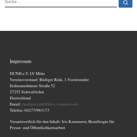
Su
Impressum
DCNH e.V. LV Mitte
Vereinsvorstand: Rüdiger Rink, 1.Vorsitzender
Erdmannshäuser Straße 52
27252 Schwaförden
Deutschland
Email:
ruediger.rink@fiery-crusaders.de
Telefon: 04277/963173
Verantwortlich für den Inhalt: Iris Kammerer, Beauftragte für
Presse- und Öffentlichkeitsarbeit