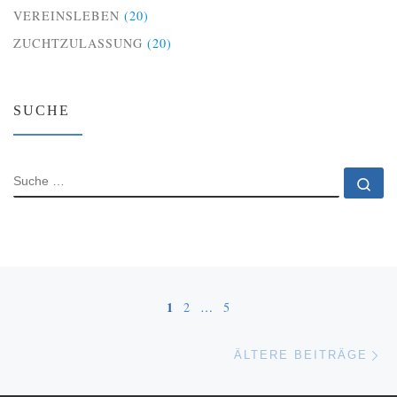
VEREINSLEBEN
(20)
ZUCHTZULASSUNG
(20)
SUCHE
SUCHE
Su
Beitragsnavigation
1
2
…
5
Äl
ÄLTERE BEITRÄGE