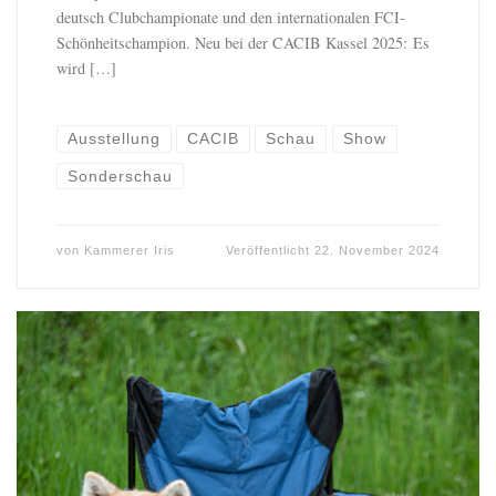
deutsch Clubchampionate und den internationalen FCI-
Schönheitschampion. Neu bei der CACIB Kassel 2025: Es
wird […]
Ausstellung
CACIB
Schau
Show
Sonderschau
von
Kammerer Iris
Veröffentlicht
22. November 2024