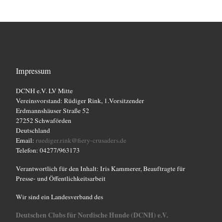
Impressum
DCNH e.V. LV Mitte
Vereinsvorstand: Rüdiger Rink, 1.Vorsitzender
Erdmannshäuser Straße 52
27252 Schwaförden
Deutschland
Email:
ruediger.rink@fiery-crusaders.de
Telefon: 04277/963173
Verantwortlich für den Inhalt: Iris Kammerer, Beauftragte für
Presse- und Öffentlichkeitsarbeit
Wir sind ein Landesverband des
Deutschen Clubs für Nordische Hunde (DCNH) e.V.