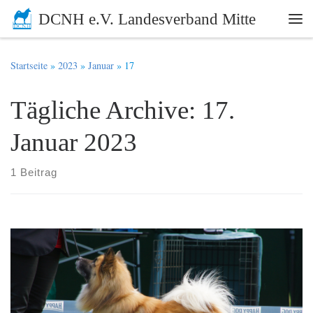
DCNH e.V. Landesverband Mitte
Zum Inhalt springen
Me
Startseite
»
2023
»
Januar
»
17
Tägliche Archive:
17.
Januar 2023
1 Beitrag