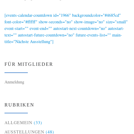
[events-calendar-countdown id="1966" backgroundcolor="#4685cd"
font-color="#ffffff" show-seconds="no" show-image="no" size="small"
event-start="" event-end="" autostart-next-countdown="no" autostart-
text="" autostart-future-countdown="no" future-events-list="" main-
title="Nächste Ausstellung"]
FÜR MITGLIEDER
Anmeldung
RUBRIKEN
ALLGEMEIN
(33)
AUSSTELLUNGEN
(48)