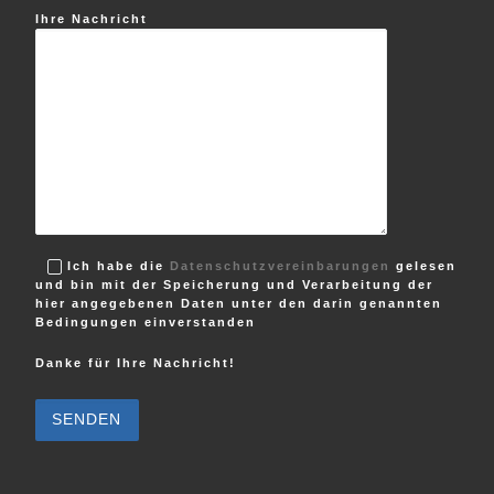
Ihre Nachricht
Ich habe die
Datenschutzvereinbarungen
gelesen
und bin mit der Speicherung und Verarbeitung der
hier angegebenen Daten unter den darin genannten
Bedingungen einverstanden
Danke für Ihre Nachricht!
B
i
t
t
e
l
a
s