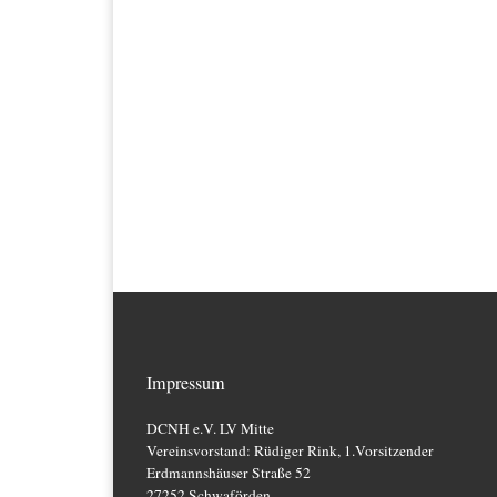
Impressum
DCNH e.V. LV Mitte
Vereinsvorstand: Rüdiger Rink, 1.Vorsitzender
Erdmannshäuser Straße 52
27252 Schwaförden