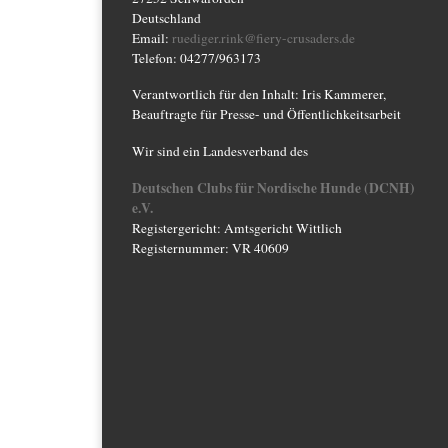
Deutschland
Email:
ruediger.rink@fiery-crusaders.de
Telefon: 04277/963173
Verantwortlich für den Inhalt: Iris Kammerer,
Beauftragte für Presse- und Öffentlichkeitsarbeit
Wir sind ein Landesverband des
Deutschen Clubs für Nordische Hunde (DCNH)
e.V.
Registergericht: Amtsgericht Wittlich
Registernummer: VR 40609