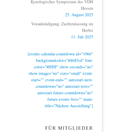
Kynologisches Symposium des VDH
Hessen
25. August 2025
Vorankündigung: Zuchtzulassung im
Herbst
11. Juli 2025
[events-calendar-countdown id="1966"
backgroundcolor="#4685cd" font-
color="#ffffff" show-seconds="no"
show-image="no" size="small" event-
start="" event-end="" autostart-next-
countdown="no" autostart-text=""
autostart-future-countdown="no"
future-events-list="" main-
title="Nächste Ausstellung"]
FÜR MITGLIEDER