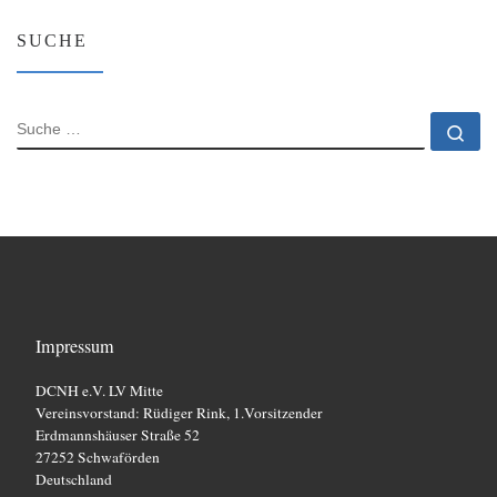
SUCHE
SUCHE
Su
Impressum
DCNH e.V. LV Mitte
Vereinsvorstand: Rüdiger Rink, 1.Vorsitzender
Erdmannshäuser Straße 52
27252 Schwaförden
Deutschland