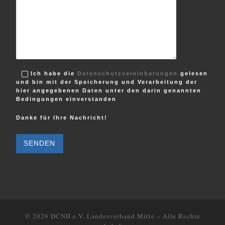
Ich habe die
Datenschutzvereinbarungen
gelesen
und bin mit der Speicherung und Verarbeitung der
hier angegebenen Daten unter den darin genannten
Bedingungen einverstanden
Danke für Ihre Nachricht!
B
i
t
t
e
l
a
s
s
e
d
i
e
© 2026
DCNH e.V. Landesverband Mitte
–
Alle Rechte
s
e