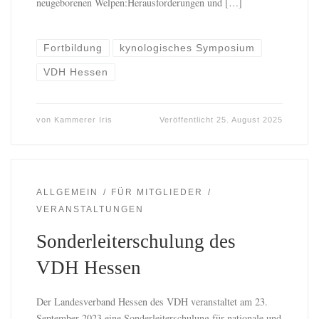
neugeborenen Welpen:Herausforderungen und […]
Fortbildung
kynologisches Symposium
VDH Hessen
von
Kammerer Iris
Veröffentlicht
25. August 2025
ALLGEMEIN
FÜR MITGLIEDER
VERANSTALTUNGEN
Sonderleiterschulung des
VDH Hessen
Der Landesverband Hessen des VDH veranstaltet am 23.
September 2023 eine Sonderleiterschulung für nationale und