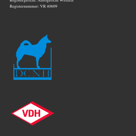
Registernummer: VR 40609