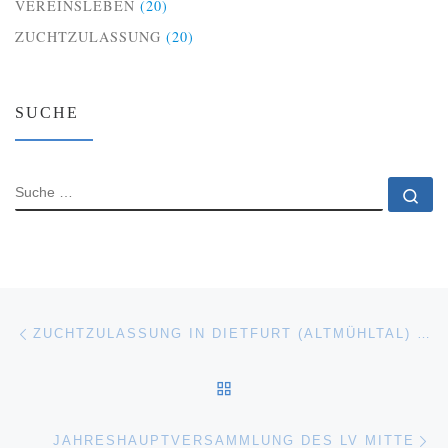
VEREINSLEBEN
(20)
ZUCHTZULASSUNG
(20)
SUCHE
SUCHE
Su
Beitragsnavigation
Vorheriger Beitrag
ZUCHTZULASSUNG IN DIETFURT (ALTMÜHLTAL) IM JUNI
ZURÜCK ZUR BEITRAGSL
Nä
JAHRESHAUPTVERSAMMLUNG DES LV MITTE