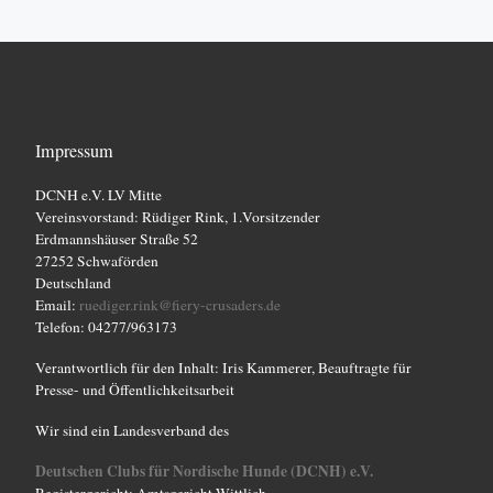
Impressum
DCNH e.V. LV Mitte
Vereinsvorstand: Rüdiger Rink, 1.Vorsitzender
Erdmannshäuser Straße 52
27252 Schwaförden
Deutschland
Email:
ruediger.rink@fiery-crusaders.de
Telefon: 04277/963173
Verantwortlich für den Inhalt: Iris Kammerer, Beauftragte für
Presse- und Öffentlichkeitsarbeit
Wir sind ein Landesverband des
Deutschen Clubs für Nordische Hunde (DCNH) e.V.
Registergericht: Amtsgericht Wittlich