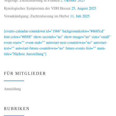
Abgesagt: Zuchtzulassung in Franken
2. Oktober 2025
Kynologisches Symposium des VDH Hessen
25. August 2025
Vorankündigung: Zuchtzulassung im Herbst
11. Juli 2025
[events-calendar-countdown id="1966" backgroundcolor="#4685cd"
font-color="#ffffff" show-seconds="no" show-image="no" size="small"
event-start="" event-end="" autostart-next-countdown="no" autostart-
text="" autostart-future-countdown="no" future-events-list="" main-
title="Nächste Ausstellung"]
FÜR MITGLIEDER
Anmeldung
RUBRIKEN