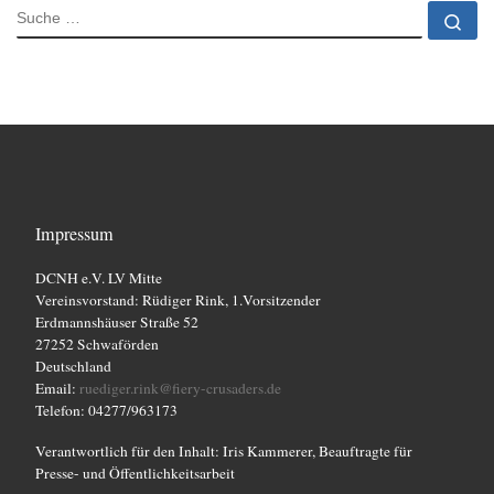
SUCHE
Su
Impressum
DCNH e.V. LV Mitte
Vereinsvorstand: Rüdiger Rink, 1.Vorsitzender
Erdmannshäuser Straße 52
27252 Schwaförden
Deutschland
Email:
ruediger.rink@fiery-crusaders.de
Telefon: 04277/963173
Verantwortlich für den Inhalt: Iris Kammerer, Beauftragte für
Presse- und Öffentlichkeitsarbeit