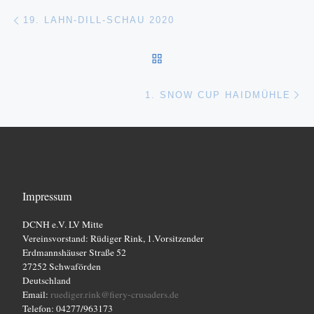
Beitragsnavigation
Vorheriger Beitrag
19. LAHN-DILL-SCHAU 2020
ZURÜCK ZUR BEITRAGSL
Nä
1. SNOW CUP HAIDMÜHLE
Impressum
DCNH e.V. LV Mitte
Vereinsvorstand: Rüdiger Rink, 1.Vorsitzender
Erdmannshäuser Straße 52
27252 Schwaförden
Deutschland
Email:
ruediger.rink@fiery-crusaders.de
Telefon: 04277/963173