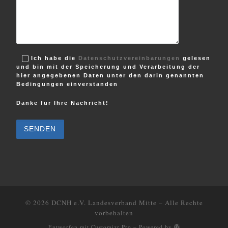
Ich habe die
Datenschutzvereinbarungen
gelesen
und bin mit der Speicherung und Verarbeitung der
hier angegebenen Daten unter den darin genannten
Bedingungen einverstanden
Danke für Ihre Nachricht!
B
i
t
t
e
l
a
s
s
e
d
i
e
© 2026
DCNH e.V. Landesverband Mitte
–
Alle Rechte
s
vorbehalten
e
s
Entworfen mit
Customizr Pro
–
Powered by
F