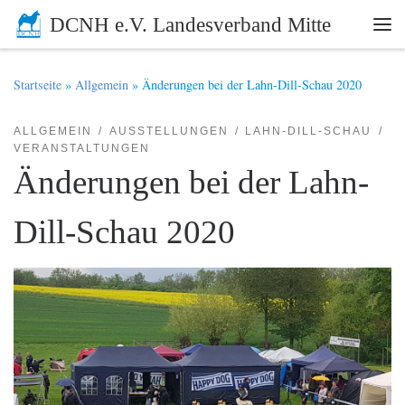
DCNH e.V. Landesverband Mitte
Zum Inhalt springen
Me
Startseite
»
Allgemein
»
Änderungen bei der Lahn-Dill-Schau 2020
ALLGEMEIN
AUSSTELLUNGEN
LAHN-DILL-SCHAU
VERANSTALTUNGEN
Änderungen bei der Lahn-
Dill-Schau 2020