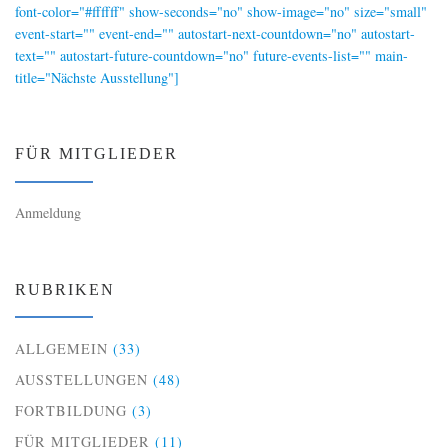
font-color="#ffffff" show-seconds="no" show-image="no" size="small"
event-start="" event-end="" autostart-next-countdown="no" autostart-
text="" autostart-future-countdown="no" future-events-list="" main-
title="Nächste Ausstellung"]
FÜR MITGLIEDER
Anmeldung
RUBRIKEN
ALLGEMEIN
(33)
AUSSTELLUNGEN
(48)
FORTBILDUNG
(3)
FÜR MITGLIEDER
(11)