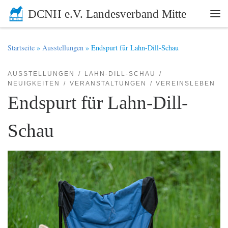
DCNH e.V. Landesverband Mitte
Zum Inhalt springen
Me
Startseite
»
Ausstellungen
»
Endspurt für Lahn-Dill-Schau
AUSSTELLUNGEN
LAHN-DILL-SCHAU
NEUIGKEITEN
VERANSTALTUNGEN
VEREINSLEBEN
Endspurt für Lahn-Dill-
Schau