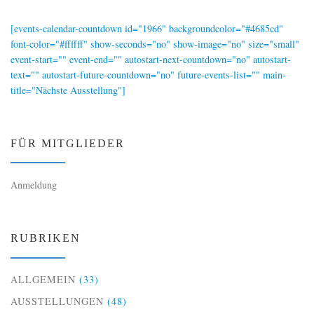
[events-calendar-countdown id="1966" backgroundcolor="#4685cd"
font-color="#ffffff" show-seconds="no" show-image="no" size="small"
event-start="" event-end="" autostart-next-countdown="no" autostart-
text="" autostart-future-countdown="no" future-events-list="" main-
title="Nächste Ausstellung"]
FÜR MITGLIEDER
Anmeldung
RUBRIKEN
ALLGEMEIN
(33)
AUSSTELLUNGEN
(48)