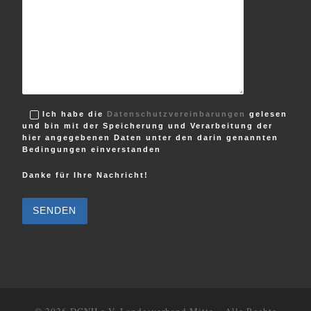
Ich habe die
Datenschutzvereinbarungen
gelesen
und bin mit der Speicherung und Verarbeitung der
hier angegebenen Daten unter den darin genannten
Bedingungen einverstanden
Danke für Ihre Nachricht!
B
i
t
t
e
l
a
s
s
e
d
i
e
© 2026
DCNH e.V. Landesverband Mitte
–
Alle Rechte