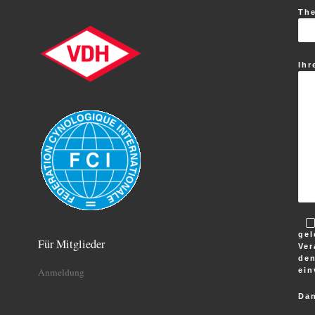
Th
Ihr
gel
Für Mitglieder
Ver
den
ein
Anmeldung
Dan
B