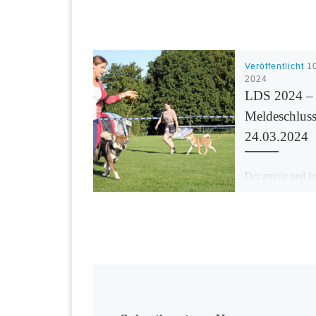
Veröffentlicht
1
2024
LDS 2024 – 
Meldeschlus
24.03.2024
Der zweite und le
Meldeschluss wur
Woche auf den 2
verschoben. Meld
online möglich un
an die Veranstalt