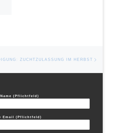
Nächster Beitrag
ISTE
IGUNG: ZUCHTZULASSUNG IM HERBST
 Name (Pflichtfeld)
e Email (Pflichtfeld)