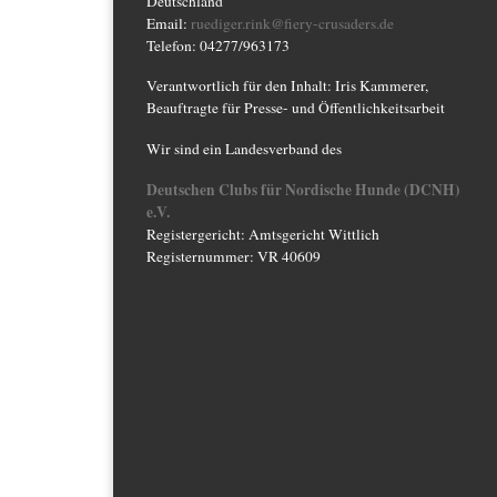
Deutschland
Email:
ruediger.rink@fiery-crusaders.de
Telefon: 04277/963173
Verantwortlich für den Inhalt: Iris Kammerer,
Beauftragte für Presse- und Öffentlichkeitsarbeit
Wir sind ein Landesverband des
Deutschen Clubs für Nordische Hunde (DCNH)
e.V.
Registergericht: Amtsgericht Wittlich
Registernummer: VR 40609