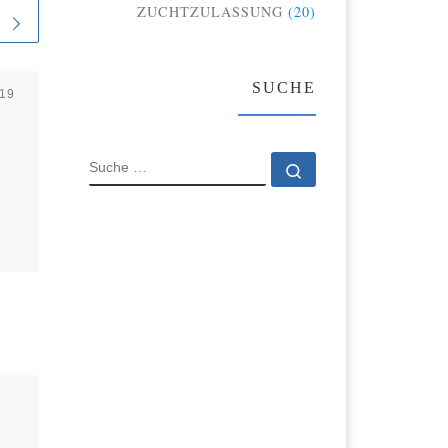
ZUCHTZULASSUNG
(20)
SUCHE
019
Veröffentlicht
12. März
2023
Fotografin auf der
SUCHE
LDS
Suche …
Wir konnten Julia Manka als
Fotografin für die diesjährige
Lahn-Dill-Schau gewinnen.
 Man
Damit Frau Manka, die ja
ulta
nicht überall gleichzeitig sein
iba
kann, ihre […]