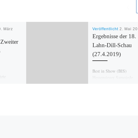
0. März
Veröffentlicht
2. Mai 2
Ergebnisse der 18.
Zweiter
Lahn-Dill-Schau
s
(27.4.2019)
Best in Show (BIS)
tzte
Hessensieger Samojede
de um eine
Salomon’s Angels Candy
4.03.2024
Finnenspitz MCh Björn K
ungen sind
Poika of Storm Valley Sh
d schriftlich
Inu Ryuichi No […]
er. […]