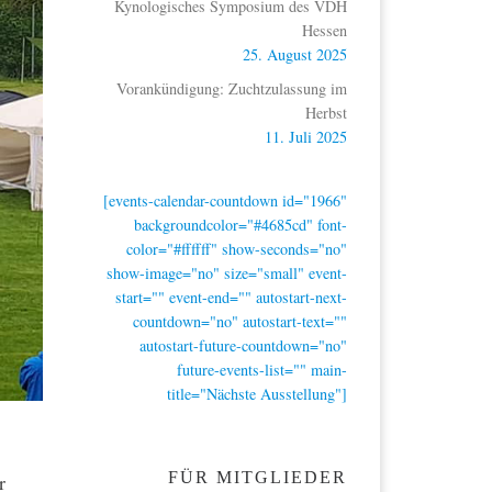
Kynologisches Symposium des VDH
Hessen
25. August 2025
Vorankündigung: Zuchtzulassung im
Herbst
11. Juli 2025
[events-calendar-countdown id="1966"
backgroundcolor="#4685cd" font-
color="#ffffff" show-seconds="no"
show-image="no" size="small" event-
start="" event-end="" autostart-next-
countdown="no" autostart-text=""
autostart-future-countdown="no"
future-events-list="" main-
title="Nächste Ausstellung"]
FÜR MITGLIEDER
r