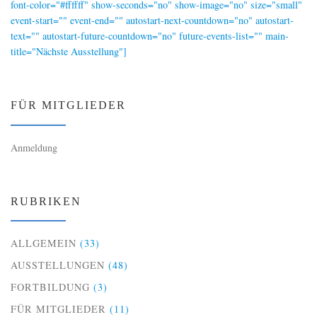
font-color="#ffffff" show-seconds="no" show-image="no" size="small"
event-start="" event-end="" autostart-next-countdown="no" autostart-
text="" autostart-future-countdown="no" future-events-list="" main-
title="Nächste Ausstellung"]
FÜR MITGLIEDER
Anmeldung
RUBRIKEN
ALLGEMEIN
(33)
AUSSTELLUNGEN
(48)
FORTBILDUNG
(3)
FÜR MITGLIEDER
(11)