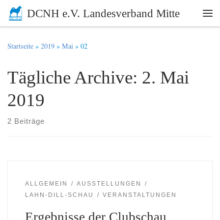
DCNH e.V. Landesverband Mitte
Zum Inhalt springen
Me
Startseite
»
2019
»
Mai
»
02
Tägliche Archive:
2. Mai
2019
2 Beiträge
ALLGEMEIN
AUSSTELLUNGEN
LAHN-DILL-SCHAU
VERANSTALTUNGEN
Ergebnisse der Clubschau