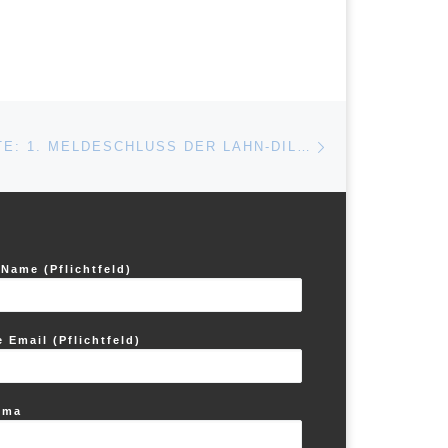
Nächster Beitrag
ISTE
SAVE THE DATE: 1. MELDESCHLUSS DER LAHN-DILL-SCHAU AM 8. MÄRZ!
 Name (Pflichtfeld)
e Email (Pflichtfeld)
ema