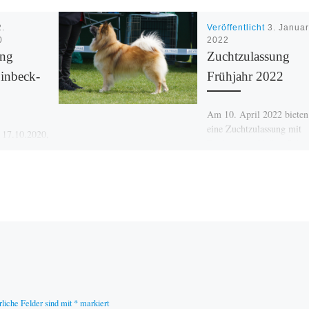
2.
Veröffentlicht
3. Januar
0
2022
ung
Zuchtzulassung
inbeck-
Frühjahr 2022
Am 10. April 2022 bieten
eine Zuchtzulassung mit
 17.10.2020,
Zuchtrichter Volker Schö
74 Einbeck-
Dietfurt an, Anmeldunge
htzulassung
gehen bitte an Patricia
Steiger! Näheres […]
rechtigter
lker Schön
n. Nähere
rliche Felder sind mit
*
markiert