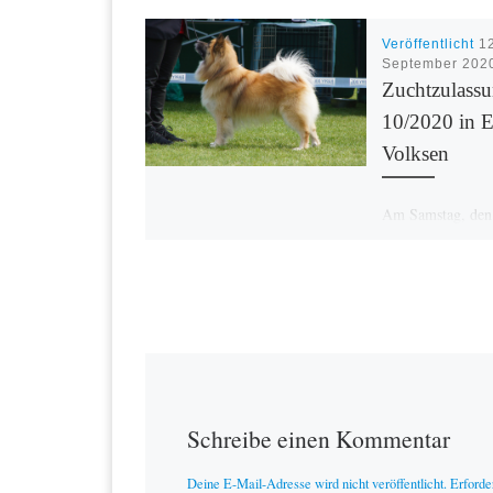
Veröffentlicht
1
September 202
Zuchtzulass
10/2020 in E
Volksen
Am Samstag, den
bieten wir in 375
Volksen eine Zuc
an. Als
Zuchtzulassungsbe
wird uns Herr Vo
(DE) unterstütze
[…]
Schreibe einen Kommentar
Deine E-Mail-Adresse wird nicht veröffentlicht.
Erforde