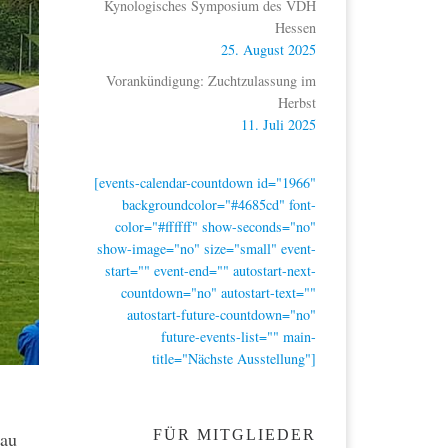
Kynologisches Symposium des VDH
Hessen
25. August 2025
Vorankündigung: Zuchtzulassung im
Herbst
11. Juli 2025
[events-calendar-countdown id="1966"
backgroundcolor="#4685cd" font-
color="#ffffff" show-seconds="no"
show-image="no" size="small" event-
start="" event-end="" autostart-next-
countdown="no" autostart-text=""
autostart-future-countdown="no"
future-events-list="" main-
title="Nächste Ausstellung"]
FÜR MITGLIEDER
hau