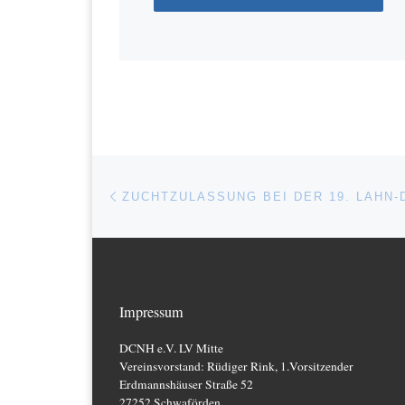
Beitragsnavigation
Vorheriger Beitrag
Impressum
DCNH e.V. LV Mitte
Vereinsvorstand: Rüdiger Rink, 1.Vorsitzender
Erdmannshäuser Straße 52
27252 Schwaförden