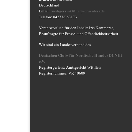
Deutschland
Email:
ruediger.rink@fiery-crusaders.de
Telefon: 04277/963173
Verantwortlich für den Inhalt: Iris Kammerer,
Beauftragte für Presse- und Öffentlichkeitsarbeit
Wir sind ein Landesverband des
Deutschen Clubs für Nordische Hunde (DCNH)
e.V.
Registergericht: Amtsgericht Wittlich
Registernummer: VR 40609