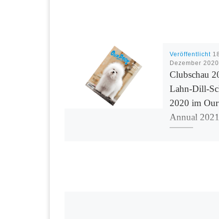
Veröffentlicht
1
Dezember 2020
Clubschau 2
Lahn-Dill-S
2020 im Our
Annual 202
Zum Jahresende n
Highlight: Die C
2020 und die Lah
Schau 2020 werd
aktuellen Jahrbuc
britischen Hundez
Our Dogs gewürd