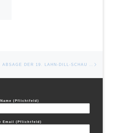
Nächster Beitrag
ISTE
BISHER KEINE ABSAGE DER 19. LAHN-DILL-SCHAU 2020
 Name (Pflichtfeld)
e Email (Pflichtfeld)