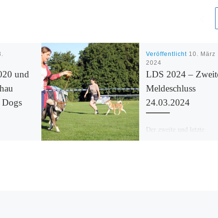
8.
Veröffentlicht
10. März
2024
020 und
LDS 2024 – Zweit
chau
Meldeschluss
 Dogs
24.03.2024
1
Der zweite und letzte
Meldeschluss wurde um e
och ein
Woche auf den 24.03.202
lubschau
verschoben. Meldungen s
n-Dill-
online möglich und schrif
en im
an die Veranstalter. […]
h der
eitschrift
igt. […]