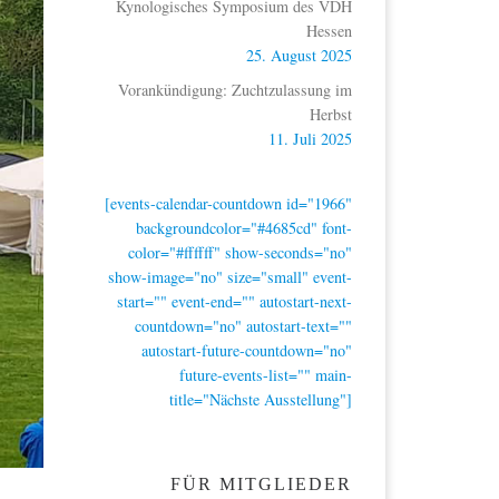
Kynologisches Symposium des VDH
Hessen
25. August 2025
Vorankündigung: Zuchtzulassung im
Herbst
11. Juli 2025
[events-calendar-countdown id="1966"
backgroundcolor="#4685cd" font-
color="#ffffff" show-seconds="no"
show-image="no" size="small" event-
start="" event-end="" autostart-next-
countdown="no" autostart-text=""
autostart-future-countdown="no"
future-events-list="" main-
title="Nächste Ausstellung"]
FÜR MITGLIEDER