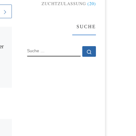
ZUCHTZULASSUNG
(20)
SUCHE
Veröffentlicht
22. August
2021
er
2. Meldeschluss
SUCHE
Suche …
Lahn-Dill-Schau
Am 29.08.2021 ist der 2.
Meldeschluss zur 20. Lahn-
Dill-Schau (25./26.09.2021) –
ine
bis dahin sind Meldungen
4
noch möglich! Wir freuen uns
ind
auf euch!
tlich