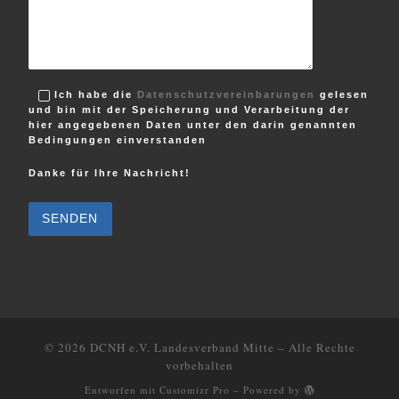
Ich habe die
Datenschutzvereinbarungen
gelesen
und bin mit der Speicherung und Verarbeitung der
hier angegebenen Daten unter den darin genannten
Bedingungen einverstanden
Danke für Ihre Nachricht!
B
i
t
t
e
l
a
s
s
e
d
i
e
© 2026
DCNH e.V. Landesverband Mitte
–
Alle Rechte
s
vorbehalten
e
s
Entworfen mit
Customizr Pro
–
Powered by
F