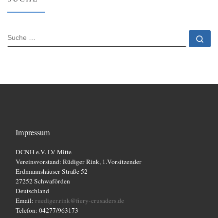
SUCHE
Su
Impressum
DCNH e.V. LV Mitte
Vereinsvorstand: Rüdiger Rink, 1.Vorsitzender
Erdmannshäuser Straße 52
27252 Schwaförden
Deutschland
Email:
ruediger.rink@fiery-crusaders.de
Telefon: 04277/963173