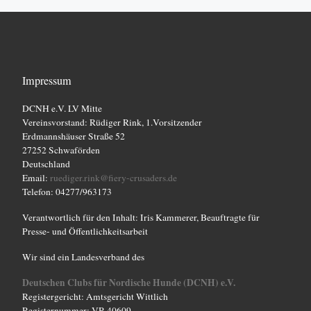
Impressum
DCNH e.V. LV Mitte
Vereinsvorstand: Rüdiger Rink, 1.Vorsitzender
Erdmannshäuser Straße 52
27252 Schwaförden
Deutschland
Email:
ruediger.rink@fiery-crusaders.de
Telefon: 04277/963173
Verantwortlich für den Inhalt: Iris Kammerer, Beauftragte für
Presse- und Öffentlichkeitsarbeit
Wir sind ein Landesverband des
Deutschen Clubs für Nordische Hunde (DCNH) e.V.
Registergericht: Amtsgericht Wittlich
Registernummer: VR 40609