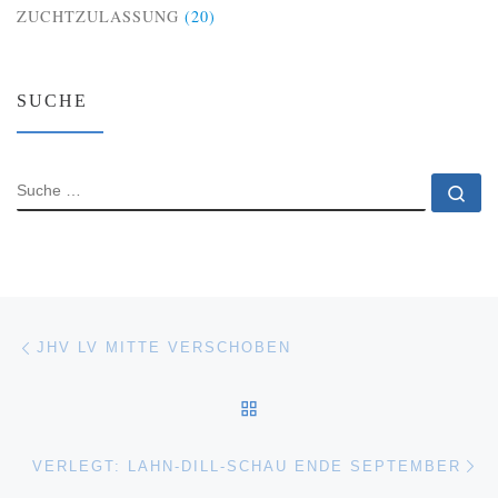
ZUCHTZULASSUNG
(20)
SUCHE
SUCHE
Su
Beitragsnavigation
Vorheriger Beitrag
JHV LV MITTE VERSCHOBEN
ZURÜCK ZUR BEITRAGSL
Nä
VERLEGT: LAHN-DILL-SCHAU ENDE SEPTEMBER