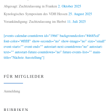
Abgesagt: Zuchtzulassung in Franken
2. Oktober 2025
Kynologisches Symposium des VDH Hessen
25. August 2025
Vorankündigung: Zuchtzulassung im Herbst
11. Juli 2025
[events-calendar-countdown id="1966" backgroundcolor="#4685cd"
font-color="#ffffff" show-seconds="no" show-image="no" size="small"
event-start="" event-end="" autostart-next-countdown="no" autostart-
text="" autostart-future-countdown="no" future-events-list="" main-
title="Nächste Ausstellung"]
FÜR MITGLIEDER
Anmeldung
RUBRIKEN