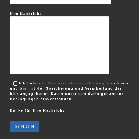
Ihre Nachricht
Ich habe die
Datenschutzvereinbarungen
gelesen
und bin mit der Speicherung und Verarbeitung der
hier angegebenen Daten unter den darin genannten
Bedingungen einverstanden
Danke für Ihre Nachricht!
B
i
t
t
e
l