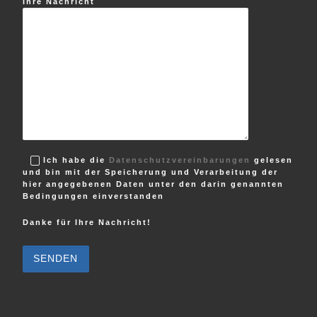
Ihre Nachricht
Ich habe die
Datenschutzvereinbarungen
gelesen
und bin mit der Speicherung und Verarbeitung der
hier angegebenen Daten unter den darin genannten
Bedingungen einverstanden
Danke für Ihre Nachricht!
B
i
t
t
e
l
a
s
s