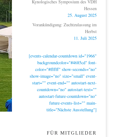
Kynologisches Symposium des VDH
Hessen
25. August 2025
Vorankündigung: Zuchtzulassung im
Herbst
11. Juli 2025
[events-calendar-countdown id="1966"
backgroundcolor="#4685cd" font-
color="#ffffff" show-seconds="no"
show-image="no" size="small" event-
start="" event-end="" autostart-next-
countdown="no" autostart-text=""
autostart-future-countdown="no"
future-events-list="" main-
title="Nächste Ausstellung"]
FÜR MITGLIEDER