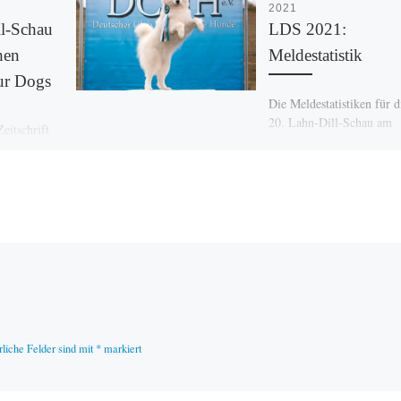
2021
l-Schau
LDS 2021:
hen
Meldestatistik
Our Dogs
Die Meldestatistiken für d
20. Lahn-Dill-Schau am
Zeitschrift
25./26.09.2021 sind onlin
det 1885!)
Einzusehen sind sie auf d
efindet sich
Veranstaltungsseite. An
er die
beiden Tagen sind 149 H
iegerschau
[…]
hn-Dill-
rliche Felder sind mit
*
markiert