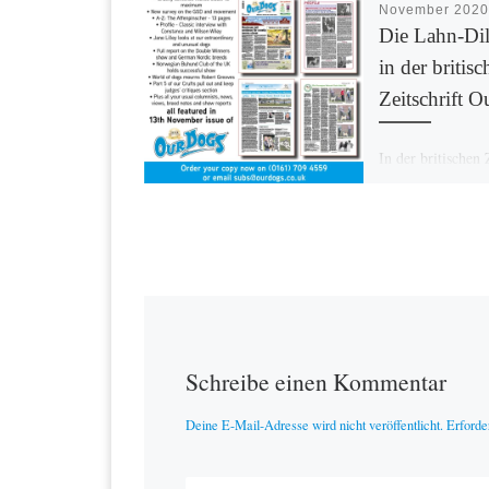
November 2020
Die Lahn-Dil
in der britisc
Zeitschrift 
In der britischen 
Our Dogs (gegrün
vom 13.11.2020 b
eine Reportage üb
diesjährige Clubs
des DCNH und La
Schau. […]
Schreibe einen Kommentar
Deine E-Mail-Adresse wird nicht veröffentlicht.
Erforde