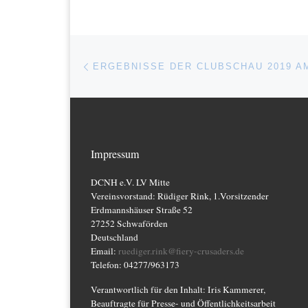
Beitragsnavigation
Vorheriger Beitrag
Impressum
DCNH e.V. LV Mitte
Vereinsvorstand: Rüdiger Rink, 1.Vorsitzender
Erdmannshäuser Straße 52
27252 Schwaförden
Deutschland
Email:
ruediger.rink@fiery-crusaders.de
Telefon: 04277/963173
Verantwortlich für den Inhalt: Iris Kammerer,
Beauftragte für Presse- und Öffentlichkeitsarbeit