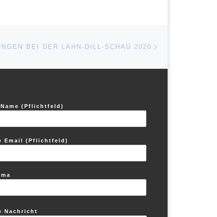
Nächster Beitrag
ISTE
NGEN BEI DER LAHN-DILL-SCHAU 2020
 Name (Pflichtfeld)
e Email (Pflichtfeld)
ema
e Nachricht