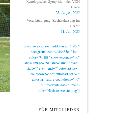
Kynologisches Symposium des VDH
Hessen
25. August 2025
Vorankündigung: Zuchtzulassung im
Herbst
11. Juli 2025
[events-calendar-countdown id="1966"
backgroundcolor="#4685cd" font-
color="#ffffff" show-seconds="no"
show-image="no" size="small" event-
start="" event-end="" autostart-next-
countdown="no" autostart-text=""
autostart-future-countdown="no"
future-events-list="" main-
title="Nächste Ausstellung"]
FÜR MITGLIEDER