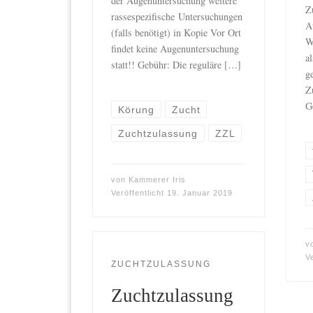
der Augenuntersuchung weitere
Z
rassespezifische Untersuchungen
A
(falls benötigt) in Kopie Vor Ort
W
findet keine Augenuntersuchung
a
statt!! Gebühr: Die reguläre […]
g
Z
G
Körung
Zucht
Zuchtzulassung
ZZL
von
Kammerer Iris
Veröffentlicht
19. Januar 2019
v
V
ZUCHTZULASSUNG
Zuchtzulassung