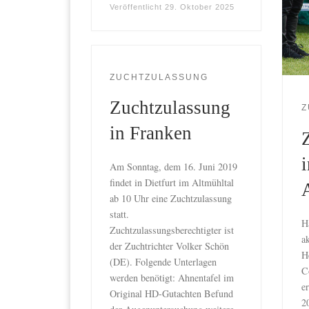
Veröffentlicht
29. Oktober 2025
ZUCHTZULASSUNG
Zuchtzulassung
Z
in Franken
i
Am Sonntag, dem 16. Juni 2019
findet in Dietfurt im Altmühltal
ab 10 Uhr eine Zuchtzulassung
statt.
H
Zuchtzulassungsberechtigter ist
ak
der Zuchtrichter Volker Schön
H
(DE). Folgende Unterlagen
C
werden benötigt: Ahnentafel im
e
Original HD-Gutachten Befund
2