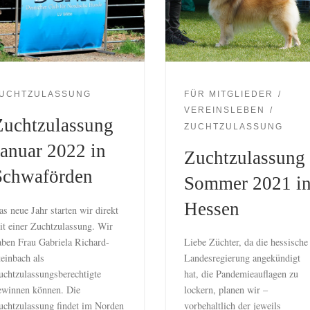
UCHTZULASSUNG
FÜR MITGLIEDER
VEREINSLEBEN
Zuchtzulassung
ZUCHTZULASSUNG
Januar 2022 in
Zuchtzulassung
Schwaförden
Sommer 2021 i
Hessen
as neue Jahr starten wir direkt
it einer Zuchtzulassung. Wir
aben Frau Gabriela Richard-
Liebe Züchter, da die hessische
teinbach als
Landesregierung angekündigt
uchtzulassungsberechtigte
hat, die Pandemieauflagen zu
ewinnen können. Die
lockern, planen wir –
uchtzulassung findet im Norden
vorbehaltlich der jeweils