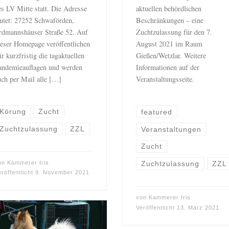
es LV Mitte statt. Die Adresse
aktuellen behördlichen
autet: 27252 Schwaförden,
Beschränkungen – eine
rdmannshäuser Straße 52. Auf
Zuchtzulassung für den 7.
ieser Homepage veröffentlichen
August 2021 im Raum
r kurzfristig die tagaktuellen
Gießen/Wetzlar. Weitere
andemieauflagen und werden
Informationen auf der
uch per Mail alle […]
Veranstaltungsseite.
Körung
Zucht
featured
Zuchtzulassung
ZZL
Veranstaltungen
Zucht
on
Kammerer Iris
Zuchtzulassung
ZZL
eröffentlicht
9. November 2021
von
Kammerer Iris
Veröffentlicht
13. März 2021