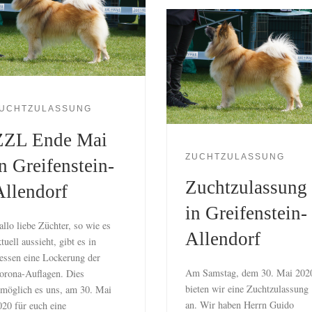
UCHTZULASSUNG
ZZL Ende Mai
ZUCHTZULASSUNG
n Greifenstein-
Zuchtzulassung
Allendorf
in Greifenstein-
allo liebe Züchter, so wie es
Allendorf
tuell aussieht, gibt es in
essen eine Lockerung der
Am Samstag, dem 30. Mai 202
orona-Auflagen. Dies
bieten wir eine Zuchtzulassung
rmöglich es uns, am 30. Mai
an. Wir haben Herrn Guido
020 für euch eine