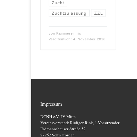
Zucht
Zuchtzulassung
ZZL
von
Kammerer Iris
Veröffentlicht
4. November 2018
Impressum
DCNH e.V. LV Mitte
Vereinsvorstand: Rüdiger Rink, 1.Vorsitzender
Erdmannshäuser Straße 52
27252 Schwaförden