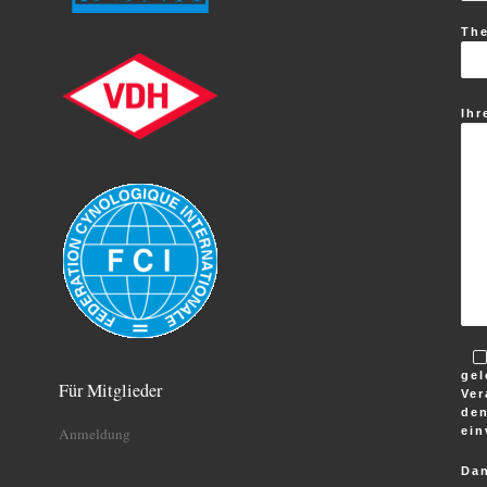
Th
Ihr
gel
Für Mitglieder
Ver
den
ein
Anmeldung
Dan