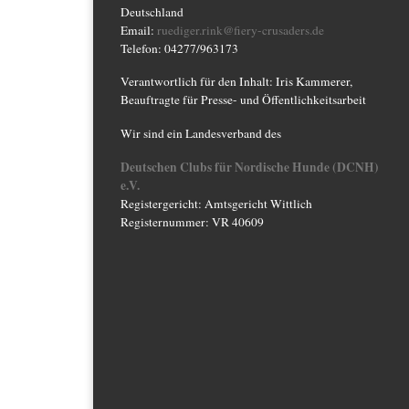
Deutschland
Email:
ruediger.rink@fiery-crusaders.de
Telefon: 04277/963173
Verantwortlich für den Inhalt: Iris Kammerer,
Beauftragte für Presse- und Öffentlichkeitsarbeit
Wir sind ein Landesverband des
Deutschen Clubs für Nordische Hunde (DCNH)
e.V.
Registergericht: Amtsgericht Wittlich
Registernummer: VR 40609