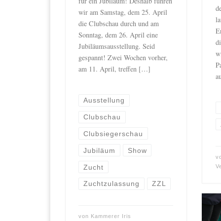
für ein Jubiläum! Deshalb führen
d
wir am Samstag, dem 25. April
l
die Clubschau durch und am
E
Sonntag, dem 26. April eine
d
Jubiläumsausstellung. Seid
wi
gespannt! Zwei Wochen vorher,
P
am 11. April, treffen […]
a
Ausstellung
Clubschau
Clubsiegerschau
Jubiläum
Show
v
Zucht
V
Zuchtzulassung
ZZL
von
Kammerer Iris