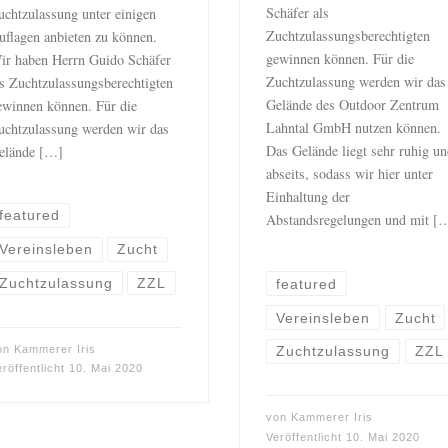
Schäfer als
uchtzulassung unter einigen
Zuchtzulassungsberechtigten
uflagen anbieten zu können.
gewinnen können. Für die
ir haben Herrn Guido Schäfer
Zuchtzulassung werden wir das
ls Zuchtzulassungsberechtigten
Gelände des Outdoor Zentrum
ewinnen können. Für die
Lahntal GmbH nutzen können.
uchtzulassung werden wir das
Das Gelände liegt sehr ruhig u
elände […]
abseits, sodass wir hier unter
Einhaltung der
featured
Abstandsregelungen und mit [
Vereinsleben
Zucht
Zuchtzulassung
ZZL
featured
Vereinsleben
Zucht
on
Kammerer Iris
Zuchtzulassung
ZZL
eröffentlicht
10. Mai 2020
von
Kammerer Iris
Veröffentlicht
10. Mai 2020