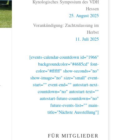
Kynologisches Symposium des VDH
Hessen
25. August 2025
Vorankündigung: Zuchtzulassung im
Herbst
11. Juli 2025
[events-calendar-countdown id="1966"
backgroundcolor="#4685cd" font-
color="#ffffff" show-seconds="no"
show-image="no" size="small" event-
n
start="" event-end="" autostart-next-
countdown="no" autostart-text=""
autostart-future-countdown="no"
future-events-list="" main-
title="Nächste Ausstellung"]
FÜR MITGLIEDER